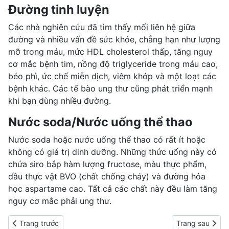
Đường tinh luyện
Các nhà nghiên cứu đã tìm thấy mối liên hệ giữa
đường và nhiều vấn đề sức khỏe, chẳng hạn như lượng
mỡ trong máu
, mức HDL cholesterol thấp, tăng
nguy
cơ mắc bệnh tim
, nồng độ triglyceride trong máu cao,
béo phì,
ức chế miễn dịch
, viêm khớp và một loạt các
bệnh khác. Các
tế bào ung thư
cũng phát triển mạnh
khi bạn dùng nhiều đường.
Nước soda/Nước uống thể thao
Nước soda hoặc nước uống thể thao có rất ít hoặc
không có
giá trị dinh dưỡng
. Những thức uống này có
chứa siro bắp hàm lượng fructose, màu thực phẩm,
dầu thực vật BVO (chất chống cháy) và đường hóa
học aspartame cao. Tất cả các chất này đều làm tăng
nguy cơ mắc phải ung thư.
Previous article: 10 thực phẩm giàu chất béo lành mạnh
Next article: 1
Trang trước
Trang sau