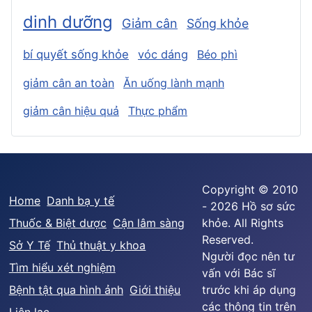
dinh dưỡng
Giảm cân
Sống khỏe
bí quyết sống khỏe
vóc dáng
Béo phì
giảm cân an toàn
Ăn uống lành mạnh
giảm cân hiệu quả
Thực phẩm
Copyright © 2010
Home
Danh bạ y tế
- 2026 Hồ sơ sức
Thuốc & Biệt dược
Cận lâm sàng
khỏe. All Rights
Reserved.
Sở Y Tế
Thủ thuật y khoa
Người đọc nên tư
Tìm hiểu xét nghiệm
vấn với Bác sĩ
Bệnh tật qua hình ảnh
Giới thiệu
trước khi áp dụng
các thông tin trên