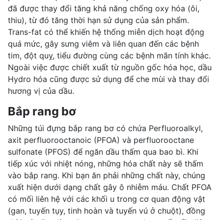
đã được thay đổi tăng khả năng chống oxy hóa (ôi,
thiu), từ đó tăng thời
hạn sử dụng
của sản phẩm.
Trans-fat có thể khiến hệ thống miễn dịch hoạt động
quá mức, gây sưng viêm và liên quan đến các bệnh
tim, đột quỵ, tiểu đường cùng các
bệnh mãn tính
khác.
Ngoài việc được chiết xuất từ nguồn gốc hóa học, dầu
Hydro hóa cũng được sử dụng để che mùi và thay đổi
hương vị của dầu.
Bắp rang bơ
Những túi đựng bắp rang bơ có chứa Perfluoroalkyl,
axit perfluorooctanoic (PFOA) và perfluorooctane
sulfonate (PFOS) để ngăn dầu thấm qua bao bì. Khi
tiếp xúc với nhiệt nóng, những hóa chất này sẽ thấm
vào bắp rang. Khi bạn ăn phải những chất này, chúng
xuất hiện dưới dạng chất gây ô nhiễm máu. Chất PFOA
có mối liên hệ với các khối u trong cơ quan động vật
(gan, tuyến tụy, tinh hoàn và tuyến vú ở chuột), đồng