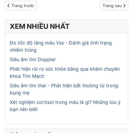
Previous article: 10 loại thực phẩm gây ung thư mà bạn cần trá
Next article: 1
Trang trước
Trang sau
XEM NHIỀU NHẤT
Đo tốc độ lắng máu Vss - Đánh giá tình trạng
nhiễm trùng
Siêu âm tim Doppler
Phát hiện rủi ro sức khỏe bằng qua khám chuyên
khoa Tim Mạch
Siêu âm tim thai - Phát hiện bất thường từ trong
bụng mẹ
Xét nghiệm cortisol trong máu là gì? Những lưu ý
bạn nên biết