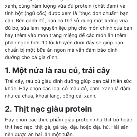
xanh, cùng hàm lượng vừa đủ protein (chất đạm) và
tinh bột
(ngũ cốc) được xem là “thực đơn chuẩn” bạn
cần. Bên cạnh đó, bạn có thể sử dụng một lượng vừa
đủ bơ, sữa làm nguyên liệu phụ cho món chính của bạn
hay thêm vào món tráng miệng để các món ăn thêm
phần ngon hơn. 10 lời khuyên dưới đây sẽ giúp bạn
chuẩn bị một bữa ăn ngon mà vẫn đảm bảo dinh
dưỡng cho cả gia đình.
1. Một nửa là rau củ, trái cây
Trái cây, rau củ
giàu dinh dưỡng
giúp bạn cải thiện sức
khỏe. Hãy chọn các loại có màu đỏ, cam, xanh lá đậm
như cà chua, khoai lang, bông cải xanh.
2. Thịt nạc giàu protein
Hãy chọn các thực phẩm giàu protein như
thịt bò
hoặc
thịt heo nạc,
thịt gà
, gà tây, đậu hoặc đậu hủ. Hải sản
nên được ăn hai lần một tuần.