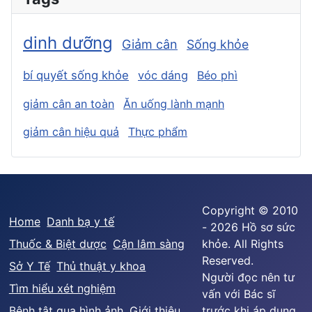
dinh dưỡng
Giảm cân
Sống khỏe
bí quyết sống khỏe
vóc dáng
Béo phì
giảm cân an toàn
Ăn uống lành mạnh
giảm cân hiệu quả
Thực phẩm
Copyright © 2010
Home
Danh bạ y tế
- 2026 Hồ sơ sức
Thuốc & Biệt dược
Cận lâm sàng
khỏe. All Rights
Reserved.
Sở Y Tế
Thủ thuật y khoa
Người đọc nên tư
Tìm hiểu xét nghiệm
vấn với Bác sĩ
Bệnh tật qua hình ảnh
Giới thiệu
trước khi áp dụng