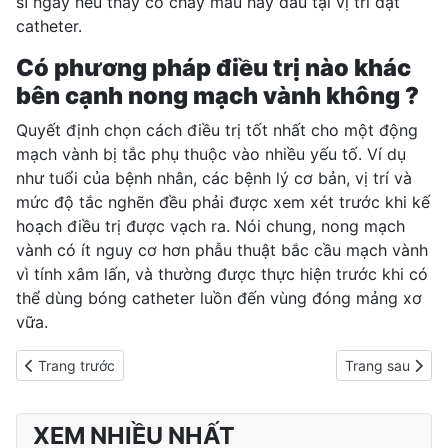
sĩ ngay nếu thấy có chảy máu hay đau tại vị trí đặt
catheter.
Có phương pháp điều trị nào khác
bên cạnh nong mạch vành không ?
Quyết định chọn cách điều trị tốt nhất cho một động
mạch vành bị tắc phụ thuộc vào nhiều yếu tố. Ví dụ
như tuổi của bệnh nhân, các bệnh lý cơ bản, vị trí và
mức độ tắc nghẽn đều phải được xem xét trước khi kế
hoạch điều trị được vạch ra. Nói chung, nong mạch
vành có ít nguy cơ hơn phẫu thuật bắc cầu mạch vành
vì tính xâm lấn, và thường được thực hiện trước khi có
thể dùng bóng catheter luồn đến vùng đóng mảng xơ
vữa.
Previous article: Siêu âm tim Doppler
Next article: 
Trang trước
Trang sau
XEM NHIỀU NHẤT