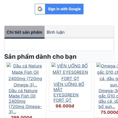
Chi tiết sản phẩm
Bình luận
Sản phẩm dành cho bạn
VIÊN UỐNG BỔ
MẮT
Dầu cá Nature
Omega-3
EYESGREEN
Made Fish Oil
gấc Q10 
FORT QT
2400mg
dầu cá, d
98.000đ
(720mg Omega-
bổ sun...
3)...
75.000
299.000đ