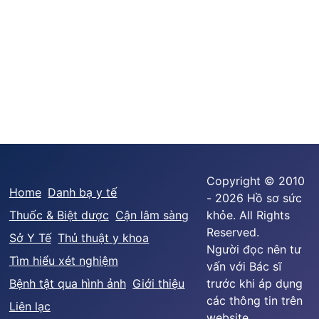
Copyright © 2010
Home
Danh bạ y tế
- 2026 Hồ sơ sức
Thuốc & Biệt dược
Cận lâm sàng
khỏe. All Rights
Reserved.
Sở Y Tế
Thủ thuật y khoa
Người đọc nên tư
Tìm hiểu xét nghiệm
vấn với Bác sĩ
Bệnh tật qua hình ảnh
Giới thiệu
trước khi áp dụng
các thông tin trên
Liên lạc
website.