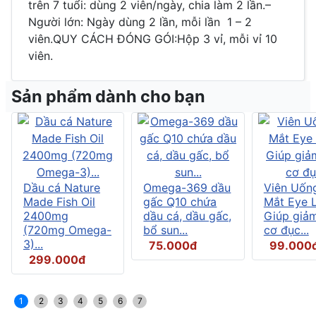
trên 7 tuổi: dùng 2 viên/ngày, chia làm 2 lần.–
Người lớn: Ngày dùng 2 lần, mỗi lần 1 – 2
viên.QUY CÁCH ĐÓNG GÓI:Hộp 3 vỉ, mỗi vỉ 10
viên.
Sản phẩm dành cho bạn
Dầu cá Nature
Omega-369 dầu
Viên Uốn
Made Fish Oil
gấc Q10 chứa
Mắt Eye L
2400mg
dầu cá, dầu gấc,
Giúp giả
(720mg Omega-
bổ sun...
cơ đục...
3)...
75.000đ
99.000
299.000đ
1
2
3
4
5
6
7