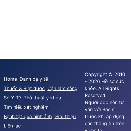
Copyright © 2010
Home
Danh bạ y tế
- 2026 Hồ sơ sức
Thuốc & Biệt dược
Cận lâm sàng
khỏe. All Rights
Reserved.
Sở Y Tế
Thủ thuật y khoa
Người đọc nên tư
Tìm hiểu xét nghiệm
vấn với Bác sĩ
Bệnh tật qua hình ảnh
Giới thiệu
trước khi áp dụng
các thông tin trên
Liên lạc
website.