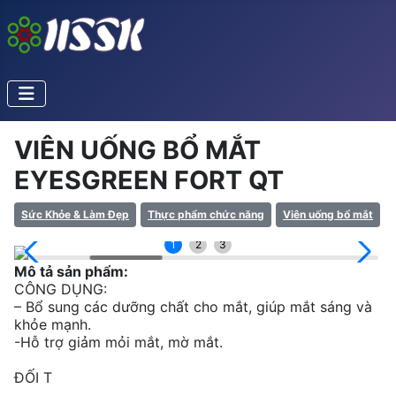
VIÊN UỐNG BỔ MẮT
EYESGREEN FORT QT
Sức Khỏe & Làm Đẹp
Thực phẩm chức năng
Viên uống bổ mắt
1
2
3
Mô tả sản phẩm:
CÔNG DỤNG:
– Bổ sung các dưỡng chất cho mắt, giúp mắt sáng và
khỏe mạnh.
-Hỗ trợ giảm mỏi mắt, mờ mắt.
ĐỐI T