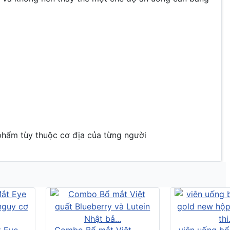
phẩm tùy thuộc cơ địa của từng người
t Eye
Combo Bổ mắt Việt
viên uống bổ