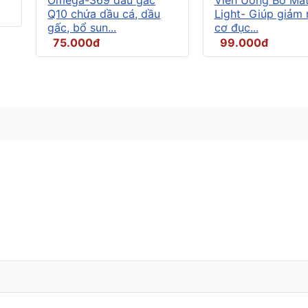
Q10 chứa dầu cá, dầu
Light- Giúp giảm
gấc, bổ sun...
cơ đục...
75.000đ
99.000đ