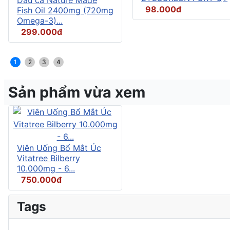
98.000đ
Fish Oil 2400mg (720mg
Omega-3)...
299.000đ
1
2
3
4
Sản phẩm vừa xem
Viên Uống Bổ Mắt Úc
Vitatree Bilberry
10.000mg - 6...
750.000đ
Tags