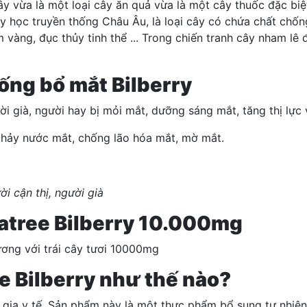
ây vừa là một loại cây ăn quả vừa là một cây thuốc đặc biệt
 học truyền thống Châu Âu, là loại cây có chứa chất chố
 vàng, đục thủy tinh thể ... Trong chiến tranh cây nham lê
ống bổ mắt Bilberry
ời già, người hay bị mỏi mắt, dưỡng sáng mắt, tăng thị lực
chảy nước mắt, chống lão hóa mắt, mờ mắt.
i cận thị, người già
atree Bilberry 10.000mg
ương với trái cây tươi 10000mg
e Bilberry như thế nào?
 gia y tế. Sản phẩm này là một thực phẩm bổ sung tự nhiê