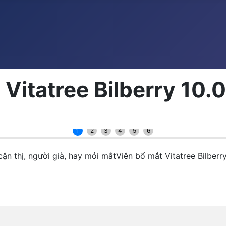
Vitatree Bilberry 10
1
2
3
4
5
6
ận thị, người già, hay mỏi mắtViên bổ mắt Vitatree Bilber