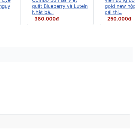
 nguy
quất Blueberry và Lutein
gold new hộp
Nhật bả...
cải thi...
380.000đ
250.000đ