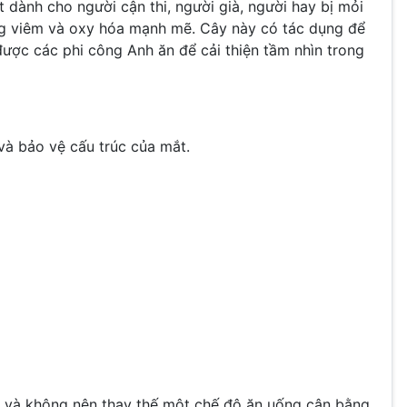
 dành cho người cận thi, người già, người hay bị mỏi
ng viêm và oxy hóa mạnh mẽ. Cây này có tác dụng để
 được các phi công Anh ăn để cải thiện tầm nhìn trong
 và bảo vệ cấu trúc của mắt.
n và không nên thay thế một chế độ ăn uống cân bằng