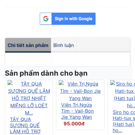
Chi tiết sản phẩm
Bình luận
Sản phẩm dành cho bạn
Viên Trị.Ngứa
Tím - Vail-Bon
Siro ho c
Jie Yang Wan
Hati-tux 
TÂY QUA
95.000đ
(Hati tux)
SƯƠNG QUẾ
ho...
LÂM HỖ TRỢ