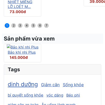
39.000
NHIỆT MIỆNG
LỠ LOÉT M...
73.000đ
1
2
3
4
5
6
7
Sản phẩm vừa xem
Bảo khí nhi Plus
145.000đ
Tags
dinh dưỡng
Giảm cân
Sống khỏe
bí quyết sống khỏe
vóc dáng
Béo phì
giảm cân an toàn
Ăn uống lành mạnh