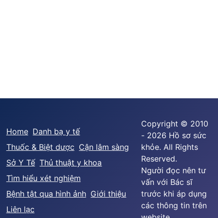
Copyright © 2010
Home
Danh bạ y tế
- 2026 Hồ sơ sức
Thuốc & Biệt dược
Cận lâm sàng
khỏe. All Rights
Reserved.
Sở Y Tế
Thủ thuật y khoa
Người đọc nên tư
Tìm hiểu xét nghiệm
vấn với Bác sĩ
Bệnh tật qua hình ảnh
Giới thiệu
trước khi áp dụng
các thông tin trên
Liên lạc
website.