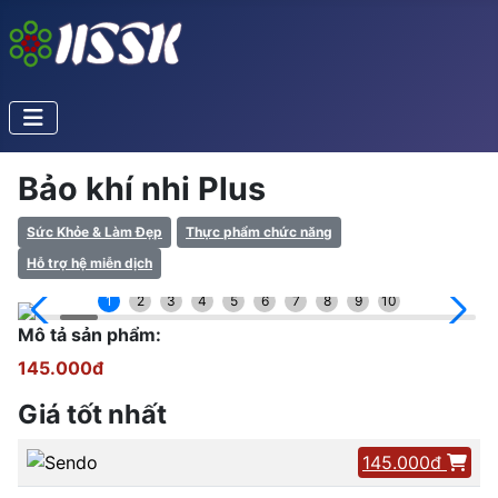
Bảo khí nhi Plus
Sức Khỏe & Làm Đẹp
Thực phẩm chức năng
Hỗ trợ hệ miễn dịch
1
2
3
4
5
6
7
8
9
10
Mô tả sản phẩm:
145.000đ
Giá tốt nhất
145.000đ