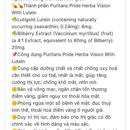
💊💊Thành phần Puritans Pride Herba Vision
With Lutein
☘️Lutigold Lutein (containing naturally
occurring zeaxanthin, 0.24mg): 6mg.
☘️Bilberry Extract (Vaccinium myrtillus) (fruit)
(a 4:1 Extract, equivalent to 80mg of Bilberry):
20mg.
📌Công dụng Puritans Pride Herba Vision With
Lutein
🌼Cung cấp dưỡng chất và chất chống oxy hoá
cần thiết cho cơ thể, nhất là mắt, giúp tăng
cường thị lực, chống khô mắt, nhìn mờ.
🌼Bảo vệ võng mạc, ngăn chặn tổn thương
điểm vàng, giảm nguy cơ thoái hóa mắt.
🌼Phòng ngừa một số bệnh về mắt: đục thuỷ
tinh thể, thoái hoá điểm vàng ở người già.
🌼Duy trì thị lực, đảm bảo cho thị giác có độ
chính xác về hình dáng và màu sắc.