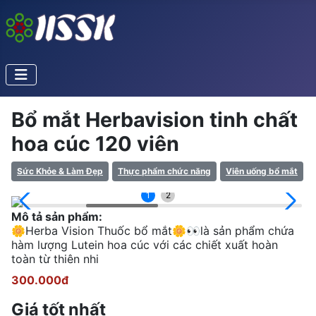
Bổ mắt Herbavision tinh chất
hoa cúc 120 viên
Sức Khỏe & Làm Đẹp
Thực phẩm chức năng
Viên uống bổ mắt
1
2
Mô tả sản phẩm:
🌼Herba Vision Thuốc bổ mắt🌼👀là sản phẩm chứa
hàm lượng Lutein hoa cúc với các chiết xuất hoàn
toàn từ thiên nhi
300.000đ
Giá tốt nhất