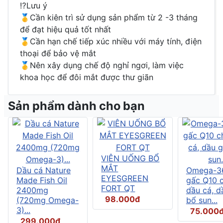
⁉️Lưu ý
🥇Cần kiên trì sử dụng sản phẩm từ 2 -3 tháng
để đạt hiệu quả tốt nhất
🥇Cần hạn chế tiếp xúc nhiều với máy tính, điện
thoại để bảo vệ mắt
🥇Nên xây dụng chế độ nghỉ ngơi, làm việc
khoa học để đôi mắt được thư giãn
Sản phẩm dành cho bạn
VIÊN UỐNG BỔ
MẮT
Dầu cá Nature
Omega-3
EYESGREEN
Made Fish Oil
gấc Q10 
FORT QT
2400mg
dầu cá, d
98.000đ
(720mg Omega-
bổ sun...
3)...
75.000
299.000đ