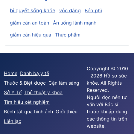
bí quyết sống khỏe
vóc dáng
Béo phì
giảm cân an toàn
Ăn uống lành mạnh
giảm cân hiệu quả
Thực phẩm
Copyright © 2010
Home
Danh bạ y tế
- 2026 Hồ sơ sức
Thuốc & Biệt dược
Cận lâm sàng
khỏe. All Rights
Reserved.
Sở Y Tế
Thủ thuật y khoa
Người đọc nên tư
Tìm hiểu xét nghiệm
vấn với Bác sĩ
Bệnh tật qua hình ảnh
Giới thiệu
trước khi áp dụng
các thông tin trên
Liên lạc
website.