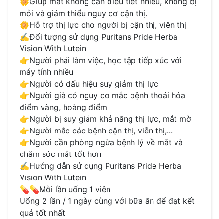
🌼Giúp mắt không cần điều tiết nhiều, không bị
mỏi và giảm thiểu nguy cơ cận thị.
🌼Hỗ trợ thị lực cho người bị cận thị, viên thị
✍️Đối tượng sử dụng Puritans Pride Herba
Vision With Lutein
👉Người phải làm việc, học tập tiếp xúc với
máy tính nhiều
👉Người có dấu hiệu suy giảm thị lực
👉Người già có nguy cơ mắc bệnh thoái hóa
điểm vàng, hoàng điểm
👉Người bị suy giảm khả năng thị lực, mắt mờ
👉Người mắc các bệnh cận thị, viễn thị,...
👉Người cần phòng ngừa bệnh lý về mắt và
chăm sóc mắt tốt hơn
✍️Hướng dẫn sử dụng Puritans Pride Herba
Vision With Lutein
💊💊Mỗi lần uống 1 viên
Uống 2 lần / 1 ngày cùng với bữa ăn để đạt kết
quả tốt nhất