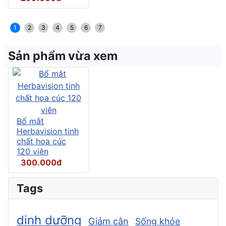
1
2
3
4
5
6
7
Sản phẩm vừa xem
Bổ mắt
Herbavision tinh
chất hoa cúc
120 viên
300.000đ
Tags
dinh dưỡng
Giảm cân
Sống khỏe