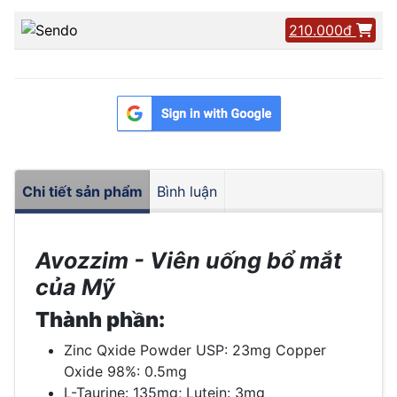
210.000đ
Chi tiết sản phẩm
Bình luận
Avozzim - Viên uống bổ mắt
của Mỹ
Thành phần:
Zinc Qxide Powder USP: 23mg Copper
Oxide 98%: 0.5mg
L-Taurine: 135mg; Lutein: 3mg