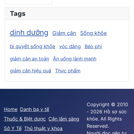
Tags
dinh dưỡng
Giảm cân
Sống khỏe
bí quyết sống khỏe
vóc dáng
Béo phì
giảm cân an toàn
Ăn uống lành mạnh
giảm cân hiệu quả
Thực phẩm
Copyright © 2010
Home
Danh bạ y tế
- 2026 Hồ sơ sức
Thuốc & Biệt dược
Cận lâm sàng
khỏe. All Rights
Reserved.
Sở Y Tế
Thủ thuật y khoa
Người đọc nên tư