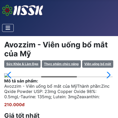
Avozzim - Viên uống bổ mắt
của Mỹ
Sức Khỏe & Làm Đẹp
Thực phẩm chức năng
Viên uống bổ mắt
Mô tả sản phẩm:
Avozzim - Viên uống bổ mắt của MỹThành phần:Zinc
Qxide Powder USP: 23mg Copper Oxide 98%:
0.5mgL-Taurine: 135mg; Lutein: 3mgZeaxanthin:
210.000đ
Giá tốt nhất