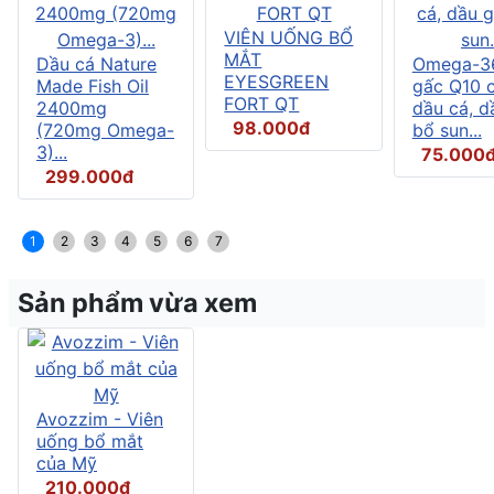
VIÊN UỐNG BỔ
MẮT
Dầu cá Nature
Omega-3
EYESGREEN
Made Fish Oil
gấc Q10 
FORT QT
2400mg
dầu cá, d
98.000đ
(720mg Omega-
bổ sun...
3)...
75.000
299.000đ
1
2
3
4
5
6
7
Sản phẩm vừa xem
Avozzim - Viên
uống bổ mắt
của Mỹ
210.000đ