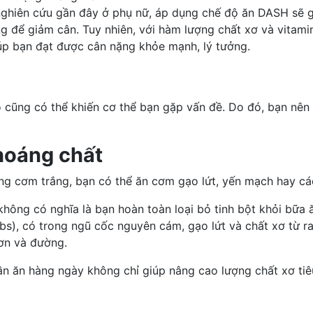
ghiên cứu gần đây ở phụ nữ, áp dụng chế độ ăn DASH sẽ gi
 để giảm cân. Tuy nhiên, với hàm lượng chất xơ và vitamin
iúp bạn đạt được cân nặng khỏe mạnh, lý tưởng.
 cũng có thể khiến cơ thể bạn gặp vấn đề. Do đó, bạn nên 
khoáng chất
ùng cơm trắng, bạn có thể ăn cơm gạo lứt, yến mạch hay
cá
 không có nghĩa là bạn hoàn toàn loại bỏ tinh bột khỏi bữa 
bs), có trong ngũ cốc nguyên cám, gạo lứt và chất xơ từ ra
đơn và đường.
hần ăn hàng ngày không chỉ giúp nâng cao lượng chất xơ ti