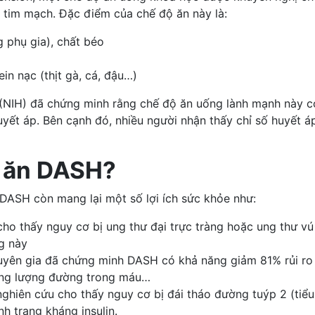
h tim mạch. Đặc điểm của chế độ ăn này là:
 phụ gia), chất béo
in nạc (thịt gà, cá, đậu…)
 (NIH) đã chứng minh rằng
chế độ ăn uống lành mạnh
này có
uyết áp
. Bên cạnh đó, nhiều người nhận thấy chỉ số huyết 
ộ ăn DASH?
 DASH còn mang lại một số lợi ích sức khỏe như:
cho thấy nguy cơ bị
ung thư đại trực tràng
hoặc ung thư vú
g này
yên gia đã chứng minh DASH có khả năng giảm 81% rủi ro 
 tăng lượng đường trong máu…
ghiên cứu cho thấy nguy cơ bị
đái tháo đường tuýp 2
(tiểu
h trạng kháng insulin.