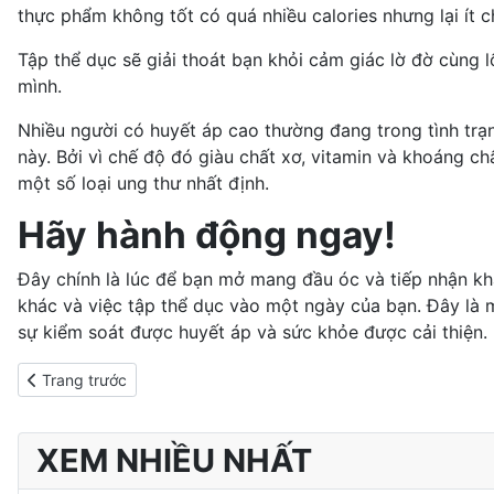
thực phẩm không tốt có quá nhiều calories nhưng lại ít 
Tập thể dục sẽ giải thoát bạn khỏi cảm giác lờ đờ cùng l
mình.
Nhiều
người có huyết áp cao
thường đang trong tình trạ
này. Bởi vì chế độ đó giàu chất xơ, vitamin và khoáng c
một số loại ung thư nhất định.
Hãy hành động ngay!
Đây chính là lúc để bạn mở mang đầu óc và tiếp nhận kh
khác và việc tập thể dục vào một ngày của bạn. Đây là 
sự kiểm soát được huyết áp và sức khỏe được cải thiện.
Previous article: Kiêng gì và ăn gì sau phẫu thuật để phục hồi n
Trang trước
XEM NHIỀU NHẤT