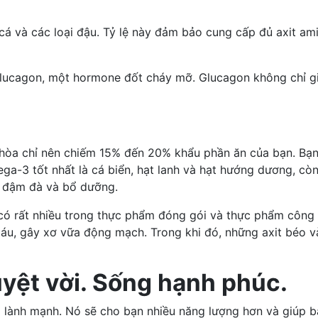
 cá và các loại đậu. Tỷ lệ này đảm bảo cung cấp đủ axit am
 glucagon, một hormone đốt cháy mỡ. Glucagon không chỉ 
hòa chỉ nên chiếm 15% đến 20% khẩu phần ăn của bạn. Bạn 
ega-3
tốt nhất là cá biển, hạt lanh và hạt hướng dương, cò
m đậm đà và bổ dưỡng.
 có rất nhiều trong thực phẩm đóng gói và thực phẩm côn
áu, gây xơ vữa động mạch. Trong khi đó, những axit béo 
yệt vời. Sống hạnh phúc.
 lành mạnh. Nó sẽ cho bạn nhiều năng lượng hơn và giúp b