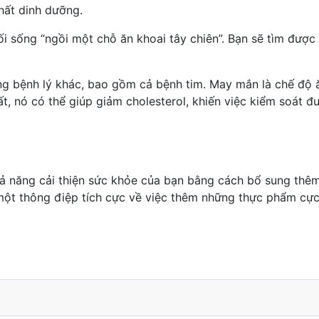
chất dinh dưỡng.
ối sống “ngồi một chỗ ăn khoai tây chiên”. Bạn sẽ tìm được
ng bệnh lý khác, bao gồm cả bệnh tim. May mắn là chế độ 
hất, nó có thể giúp giảm cholesterol, khiến việc kiểm soá
ả năng cải thiện sức khỏe của bạn bằng cách bổ sung thêm 
một thông điệp tích cực về việc thêm những thực phẩm cực
hanh chóng?