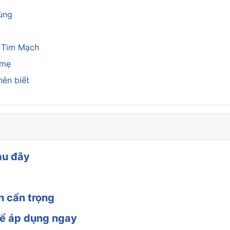
rùng
a Tim Mạch
 mẹ
nên biết
au đây
n cẩn trọng
hể áp dụng ngay