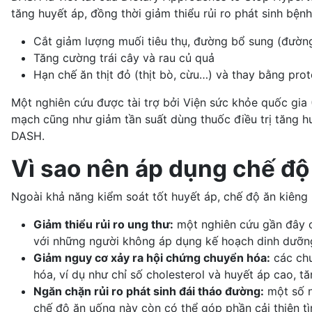
tăng huyết áp, đồng thời giảm thiểu rủi ro phát sinh bện
Cắt giảm lượng muối tiêu thụ, đường bổ sung (đường
Tăng cường trái cây và rau củ quả
Hạn chế ăn thịt đỏ (thịt bò, cừu…) và thay bằng prote
Một nghiên cứu được tài trợ bởi Viện sức khỏe quốc gia
mạch cũng như giảm tần suất dùng
thuốc điều trị tăng h
DASH.
Vì sao nên áp dụng chế đ
Ngoài khả năng kiểm soát tốt huyết áp, chế độ ăn kiêng
Giảm thiểu rủi ro ung thư:
một nghiên cứu gần đây 
với những người không áp dụng kế hoạch dinh dưỡn
Giảm nguy cơ xảy ra
hội chứng chuyển hóa
:
các chu
hóa
, ví dụ như chỉ số cholesterol và huyết áp cao,
Ngăn chặn rủi ro phát sinh đái tháo đường:
một số n
chế độ ăn uống này còn có thể góp phần cải thiện tìn