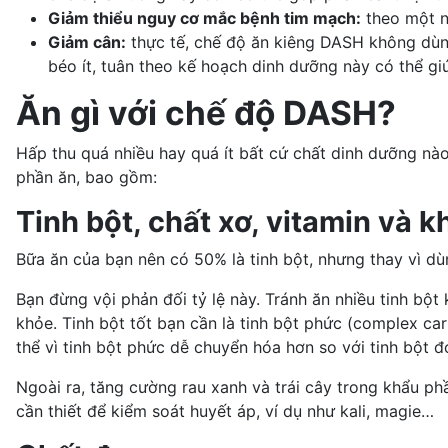
Giảm thiểu
nguy cơ mắc bệnh tim mạch
:
theo một n
Giảm cân:
thực tế, chế độ ăn kiêng DASH không dùng
béo ít, tuân theo kế hoạch dinh dưỡng này có thể g
Ăn gì với chế độ DASH?
Hấp thu quá nhiều hay quá ít bất cứ chất dinh dưỡng nào
phần ăn, bao gồm:
Tinh bột, chất xơ, vitamin và 
Bữa ăn của bạn nên có 50% là tinh bột, nhưng thay vì d
Bạn đừng vội phản đối tỷ lệ này. Tránh ăn nhiều tinh bột
khỏe. Tinh bột tốt bạn cần là tinh bột phức (complex car
thể vì tinh bột phức dễ chuyển hóa hơn so với tinh bột 
Ngoài ra, tăng cường rau xanh và trái cây trong khẩu p
cần thiết để
kiểm soát huyết áp
, ví dụ như kali, magie…