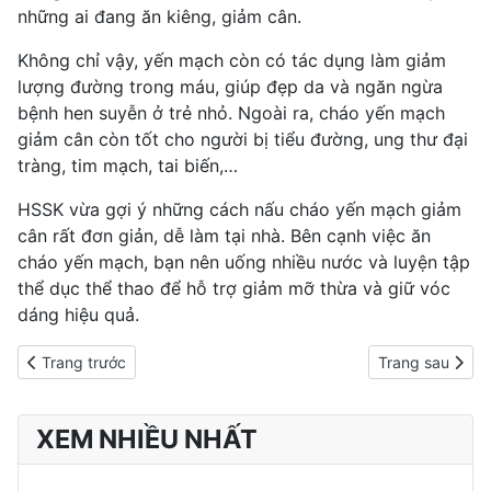
những ai đang ăn kiêng, giảm cân.
Không chỉ vậy, yến mạch còn có tác dụng làm giảm
lượng đường trong máu, giúp đẹp da và ngăn ngừa
bệnh hen suyễn ở trẻ nhỏ. Ngoài ra, cháo yến mạch
giảm cân còn tốt cho người bị tiểu đường, ung thư đại
tràng, tim mạch, tai biến,…
HSSK vừa gợi ý những cách nấu cháo yến mạch giảm
cân rất đơn giản, dễ làm tại nhà. Bên cạnh việc ăn
cháo yến mạch, bạn nên uống nhiều nước và luyện tập
thể dục thể thao để hỗ trợ giảm mỡ thừa và giữ vóc
dáng hiệu quả.
Previous article: Lợi ích giảm cân từ những bữa ăn "gian lận"
Next article: C
Trang trước
Trang sau
XEM NHIỀU NHẤT