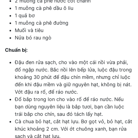
2 muỗng cà phê nước cốt chanh
1 muỗng cà phê dầu ô liu
1 quả bơ
1 muỗng cà phê đường
Muối và tiêu
Nửa bó rau ngò
Chuẩn bị:
Đậu đen rửa sạch, cho vào một cái nồi vừa phải,
đổ ngập nước. Bắc nồi lên bếp lửa, luộc đậu trong
khoảng 30 phút để đậu chín mềm, nhưng chỉ luộc
đến khi đậu mềm và giữ nguyên hạt, không bị nát.
Vớt đậu ra rổ, để ráo nước.
Đổ bắp trong lon cho vào rổ để ráo nước. Nếu
bạn dùng nguyên liệu là bắp tươi, bạn cần luộc
trái bắp cho chín, sau đó tách lấy hạt.
Cà chua bỏ hạt, cắt hạt lựu. Bơ gọt vỏ, bỏ hạt, cắt
khúc khoảng 2 cm. Với ớt chuông xanh, bạn rửa
sạch và cắt hạt lựu.