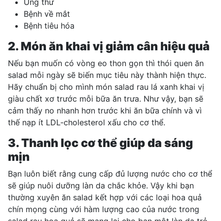
Ung thư
Bệnh về mắt
Bệnh tiêu hóa
2. Món ăn khai vị giảm cân hiệu quả
Nếu bạn muốn có vòng eo thon gọn thì thói quen ăn
salad mỗi ngày sẽ biến mục tiêu này thành hiện thực.
Hãy chuẩn bị cho mình món salad rau lá xanh khai vị
giàu chất xơ trước mỗi bữa ăn trưa. Như vậy, bạn sẽ
cảm thấy no nhanh hơn trước khi ăn bữa chính và vì
thế nạp ít LDL-cholesterol xấu cho cơ thể.
3.
Thanh lọc cơ thể
giúp da sáng
mịn
Bạn luôn biết rằng cung cấp đủ lượng nước cho cơ thể
sẽ giúp nuôi dưỡng làn da chắc khỏe. Vậy khi bạn
thường xuyên ăn salad kết hợp với các loại hoa quả
chín mọng cùng với hàm lượng cao của nước trong
salad rau hoa quả sẽ mang lại cho bạn một làn da trẻ