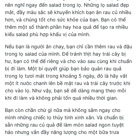
nên nghĩ ngay đến salad trong lọ. Những lọ salad đẹp
mắt, đầy màu sắc sẽ khuyến khích bạn ăn rau củ nhiều
hơn, và chúng tốt cho sức khỏe của bạn. Bạn có thể
thêm một số thành phần hay hoa quả để tạo ra nhiều
kiểu salad phù hợp khẩu vị của mình.
Nếu bạn là người ăn chay, bạn chỉ cần thêm rau và đậu
trong lọ salad của mình. Để tránh thịt hay trái cây bị
hư, bạn có thể để riêng và cho vào sau cùng khi chuẩn
bị đi làm. Một bí quyết giúp bạn bảo quản rau quả
trong lọ tươi mát trong khoảng 5 ngày, đó là hãy vắt
một ít nước chanh lên bề mặt rau và trái cây trước khi
cho vào lọ. Như vậy, bạn sẽ dễ dàng mang theo mỗi
khi đi làm và không phải tốn quá nhiều thời gian.
Bạn còn chần chừ gì nữa mà không sắm ngay cho
mình những chiếc lọ thủy tinh xinh xắn. Và chuẩn bị
sẵn những rau củ quả để làm món salad ngon tuyệt
hảo nhưng vẫn đầy năng lượng cho một bữa trưa