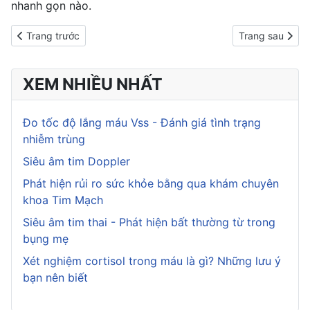
nhanh gọn nào.
Previous article: Mách bạn 3 cách làm sinh tố cà chua giảm cân
Next article: B
Trang trước
Trang sau
XEM NHIỀU NHẤT
Đo tốc độ lắng máu Vss - Đánh giá tình trạng
nhiễm trùng
Siêu âm tim Doppler
Phát hiện rủi ro sức khỏe bằng qua khám chuyên
khoa Tim Mạch
Siêu âm tim thai - Phát hiện bất thường từ trong
bụng mẹ
Xét nghiệm cortisol trong máu là gì? Những lưu ý
bạn nên biết