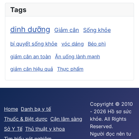
Tags
dinh dưỡng
Giảm cân
Sống khỏe
bí quyết sống khỏe
vóc dáng
Béo phì
giảm cân an toàn
Ăn uống lành mạnh
giảm cân hiệu quả
Thực phẩm
Copyright © 2010
Home
Danh bạ y tế
- 2026 Hồ sơ sức
Thuốc & Biệt dược
Cận lâm sàng
khỏe. All Rights
Reserved.
Sở Y Tế
Thủ thuật y khoa
Người đọc nên tư
Tìm hiểu xét nghiệm