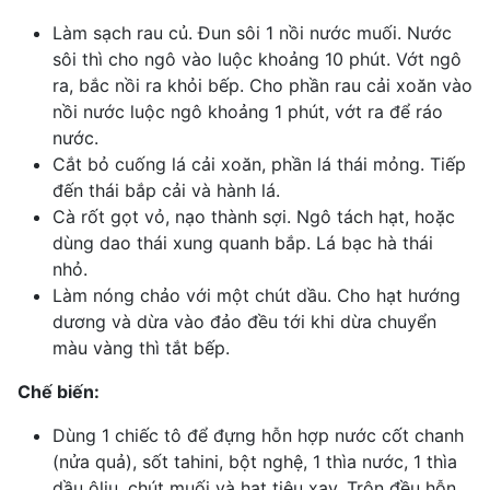
Làm sạch rau củ. Đun sôi 1 nồi nước muối. Nước
sôi thì cho ngô vào luộc khoảng 10 phút. Vớt ngô
ra, bắc nồi ra khỏi bếp. Cho phần
rau cải
xoăn vào
nồi nước luộc ngô khoảng 1 phút, vớt ra để ráo
nước.
Cắt bỏ cuống lá cải xoăn, phần lá thái mỏng. Tiếp
đến thái bắp cải và hành lá.
Cà rốt
gọt vỏ, nạo thành sợi. Ngô tách hạt, hoặc
dùng dao thái xung quanh bắp. Lá bạc hà thái
nhỏ.
Làm nóng chảo với một chút dầu. Cho
hạt hướng
dương
và dừa vào đảo đều tới khi dừa chuyển
màu vàng thì tắt bếp.
Chế biến:
Dùng 1 chiếc tô để đựng hỗn hợp nước cốt chanh
(nửa quả), sốt tahini, bột nghệ, 1 thìa nước, 1 thìa
dầu ôliu, chút muối và hạt tiêu xay. Trộn đều hỗn