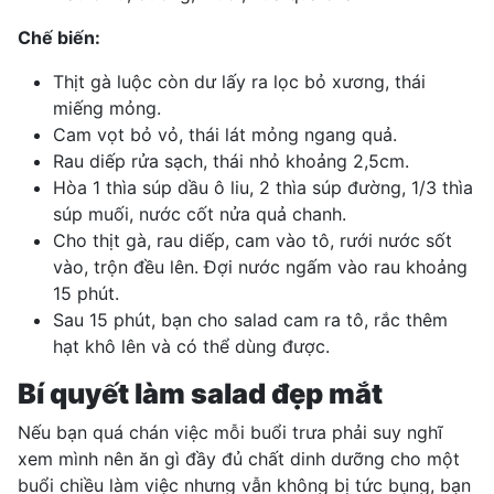
Chế biến:
Thịt gà luộc còn dư lấy ra lọc bỏ xương, thái
miếng mỏng.
Cam vọt bỏ vỏ, thái lát mỏng ngang quả.
Rau diếp rửa sạch, thái nhỏ khoảng 2,5cm.
Hòa 1 thìa súp dầu ô liu, 2 thìa súp đường, 1/3 thìa
súp muối, nước cốt nửa quả chanh.
Cho thịt gà, rau diếp, cam vào tô, rưới nước sốt
vào, trộn đều lên. Đợi nước ngấm vào rau khoảng
15 phút.
Sau 15 phút, bạn cho salad cam ra tô, rắc thêm
hạt khô lên và có thể dùng được.
Bí quyết làm salad đẹp mắt
Nếu bạn quá chán việc mỗi buổi trưa phải suy nghĩ
xem mình nên ăn gì đầy đủ chất dinh dưỡng cho một
buổi chiều làm việc nhưng vẫn không bị tức bụng, bạn