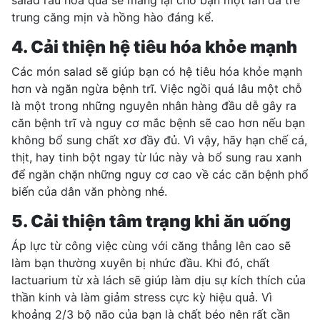
trung căng mịn và hồng hào đáng kể.
4.
Cải thiện hệ tiêu hóa
khỏe mạnh
Các món salad sẽ giúp bạn có hệ tiêu hóa khỏe mạnh
hơn và ngăn ngừa
bệnh trĩ
. Việc ngồi quá lâu một chỗ
là một trong những nguyên nhân hàng đầu dễ gây ra
căn bệnh trĩ và nguy cơ mắc bệnh sẽ cao hơn nếu bạn
không bổ sung chất xơ đầy đủ. Vì vậy, hãy hạn chế cá,
thịt, hay
tinh bột
ngay từ lúc này và bổ sung rau xanh
để ngăn chặn những nguy cơ cao về các căn bệnh phổ
biến của dân văn phòng nhé.
5. Cải thiện tâm trạng khi ăn uống
Áp lực từ công việc cùng với căng thẳng lên cao sẽ
làm bạn thường xuyên bị nhức đầu. Khi đó, chất
lactuarium từ xà lách sẽ giúp làm dịu sự kích thích của
thần kinh và làm giảm stress cực kỳ hiệu quả. Vì
khoảng 2/3 bộ não của bạn là chất béo nên rất cần