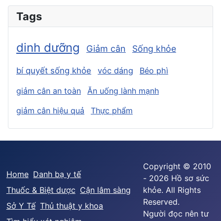
Tags
dinh dưỡng
Giảm cân
Sống khỏe
bí quyết sống khỏe
vóc dáng
Béo phì
giảm cân an toàn
Ăn uống lành mạnh
giảm cân hiệu quả
Thực phẩm
Copyright © 2010
Home
Danh bạ y tế
- 2026 Hồ sơ sức
Thuốc & Biệt dược
Cận lâm sàng
khỏe. All Rights
Reserved.
Sở Y Tế
Thủ thuật y khoa
Người đọc nên tư