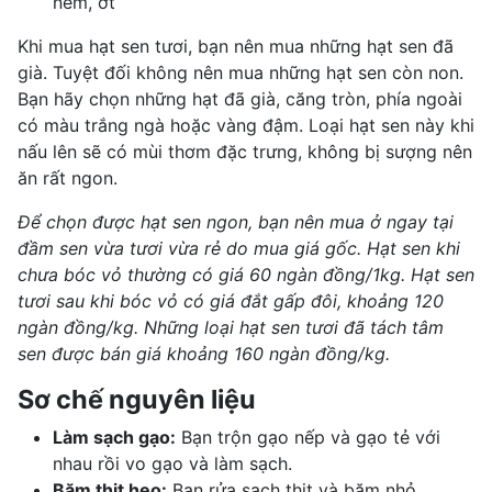
nêm, ớt
Khi mua hạt sen tươi, bạn nên mua những hạt sen đã
già. Tuyệt đối không nên mua những hạt sen còn non.
Bạn hãy chọn những hạt đã già, căng tròn, phía ngoài
có màu trắng ngà hoặc vàng đậm. Loại hạt sen này khi
nấu lên sẽ có mùi thơm đặc trưng, không bị sượng nên
ăn rất ngon.
Để chọn được hạt sen ngon, bạn nên mua ở ngay tại
đầm sen vừa tươi vừa rẻ do mua giá gốc. H
ạt sen khi
chưa bóc vỏ thường có giá 60 ngàn đồng/1kg. Hạt sen
tươi sau khi bóc vỏ có giá đắt gấp đôi, khoảng 120
ngàn đồng/kg. Những loại hạt sen tươi đã tách tâm
sen được bán giá khoảng 160 ngàn đồng/kg.
Sơ chế nguyên liệu
Làm sạch gạo:
Bạn trộn gạo nếp và gạo tẻ với
nhau rồi vo gạo và làm sạch.
Băm thịt heo:
Bạn rửa sạch thịt và băm nhỏ.