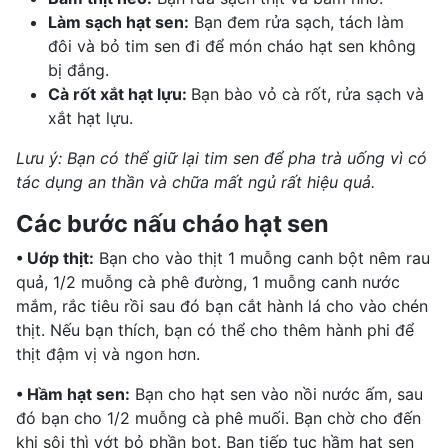
Làm sạch hạt sen:
Bạn đem rửa sạch, tách làm
đôi và bỏ tim sen đi để món cháo hạt sen không
bị đắng.
Cà rốt xắt hạt lựu:
Bạn bào vỏ cà rốt, rửa sạch và
xắt hạt lựu.
Lưu ý: Bạn có thể giữ lại tim sen để pha trà uống vì có
tác dụng an thần và chữa mất ngủ rất hiệu quả.
Các bước nấu cháo hạt sen
• Uớp thịt:
Bạn cho vào thịt 1 muỗng canh bột nêm rau
quả, 1/2 muỗng cà phê đường, 1 muỗng canh nước
mắm, rắc tiêu rồi sau đó bạn cắt hành lá cho vào chén
thịt. Nếu bạn thích, bạn có thể cho thêm hành phi để
thịt đậm vị và ngon hơn.
• Hầm hạt sen:
Bạn cho hạt sen vào nồi nước ấm, sau
đó bạn cho 1/2 muỗng cà phê muối. Bạn chờ cho đến
khi sôi thì vớt bỏ phần bọt. Bạn tiếp tục hầm hạt sen