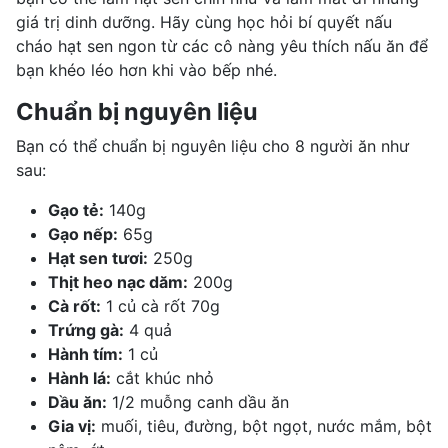
giá trị dinh dưỡng
. Hãy cùng học hỏi bí quyết nấu
cháo hạt sen ngon từ các cô nàng yêu thích nấu ăn để
bạn khéo léo hơn khi vào bếp nhé.
Chuẩn bị nguyên liệu
Bạn có thể chuẩn bị nguyên liệu cho 8 người ăn như
sau:
Gạo tẻ:
140g
Gạo nếp:
65g
Hạt sen tươi:
250g
Thịt heo nạc dăm:
200g
Cà rốt:
1 củ cà rốt 70g
Trứng gà:
4 quả
Hành tím:
1 củ
Hành lá:
cắt khúc nhỏ
Dầu ăn:
1/2 muỗng canh dầu ăn
Gia vị:
muối, tiêu, đường, bột ngọt, nước mắm, bột