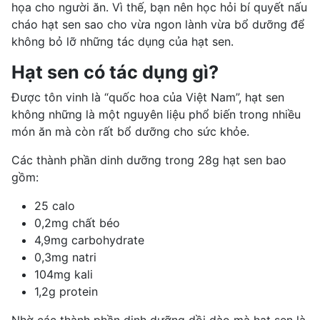
họa cho người ăn. Vì thế, bạn nên học hỏi bí quyết nấu
cháo hạt sen sao cho vừa ngon lành vừa bổ dưỡng để
không bỏ lỡ những tác dụng của hạt sen.
Hạt sen có tác dụng gì?
Được tôn vinh là “quốc hoa của Việt Nam”, hạt sen
không những là một nguyên liệu phổ biến trong nhiều
món ăn mà còn rất bổ dưỡng cho sức khỏe.
Các thành phần dinh dưỡng trong 28g hạt sen bao
gồm:
25 calo
0,2mg chất béo
4,9mg carbohydrate
0,3mg natri
104mg kali
1,2g protein
Nhờ các
thành phần dinh dưỡng
dồi dào mà hạt sen là