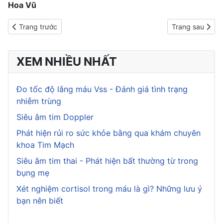
Hoa Vũ
Previous article: Bật mí cách nấu cháo xương cho cả nhà vào nh
Next article: C
Trang trước
Trang sau
XEM NHIỀU NHẤT
Đo tốc độ lắng máu Vss - Đánh giá tình trạng
nhiễm trùng
Siêu âm tim Doppler
Phát hiện rủi ro sức khỏe bằng qua khám chuyên
khoa Tim Mạch
Siêu âm tim thai - Phát hiện bất thường từ trong
bụng mẹ
Xét nghiệm cortisol trong máu là gì? Những lưu ý
bạn nên biết