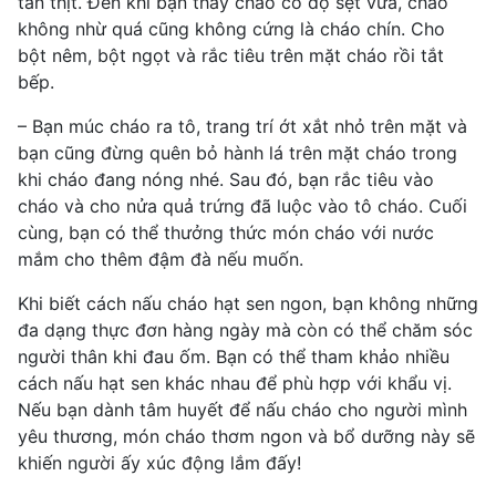
tan thịt. Đến khi bạn thấy cháo có độ sệt vừa, cháo
không nhừ quá cũng không cứng là cháo chín. Cho
bột nêm, bột ngọt và rắc tiêu trên mặt cháo rồi tắt
bếp.
– Bạn múc cháo ra tô, trang trí ớt xắt nhỏ trên mặt và
bạn cũng đừng quên bỏ hành lá trên mặt cháo trong
khi cháo đang nóng nhé. Sau đó, bạn rắc tiêu vào
cháo và cho nửa quả trứng đã luộc vào tô cháo. Cuối
cùng, bạn có thể thưởng thức món cháo với nước
mắm cho thêm đậm đà nếu muốn.
Khi biết cách nấu cháo hạt sen ngon, bạn không những
đa dạng thực đơn hàng ngày mà còn có thể chăm sóc
người thân khi đau ốm. Bạn có thể tham khảo nhiều
cách nấu hạt sen khác nhau để phù hợp với khẩu vị.
Nếu bạn dành tâm huyết để nấu cháo cho người mình
yêu thương, món cháo thơm ngon và bổ dưỡng này sẽ
khiến người ấy xúc động lắm đấy!