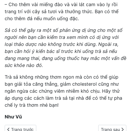
– Cho thêm vài miếng đào và vài lát cam vào ly rồi
trang trí với cây sả tươi và thưởng thức. Bạn có thể
cho thêm đá nếu muốn uống đặc.
Sả có thể gây ra một số phản ứng dị ứng cho một số
người nên bạn cần kiểm tra xem mình có dị ứng với
loại thảo dược nào không trước khi dùng. Ngoài ra,
bạn cần hỏi ý kiến bác sĩ trước khi uống trà sả nếu
đang mang thai, đang uống thuốc hay mắc một vấn đề
sức khỏe nào đó.
Trà sả không những thơm ngon mà còn có thể giúp
bạn giải tỏa căng thẳng, giảm cholesterol cũng như
ngăn ngừa các chứng viêm nhiễm khó chịu. Hãy thử
áp dụng các cách làm trà sả tại nhà để có thể tự pha
chế ly trà thơm nhé bạn!
Như Vũ
Previous article: Cách làm trà sữa thơm ngon: Uống hoài không 
Next article: C
Trang trước
Trang sau