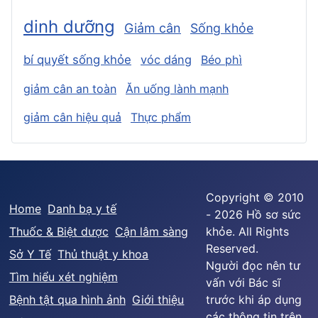
dinh dưỡng
Giảm cân
Sống khỏe
bí quyết sống khỏe
vóc dáng
Béo phì
giảm cân an toàn
Ăn uống lành mạnh
giảm cân hiệu quả
Thực phẩm
Copyright © 2010
Home
Danh bạ y tế
- 2026 Hồ sơ sức
Thuốc & Biệt dược
Cận lâm sàng
khỏe. All Rights
Reserved.
Sở Y Tế
Thủ thuật y khoa
Người đọc nên tư
Tìm hiểu xét nghiệm
vấn với Bác sĩ
Bệnh tật qua hình ảnh
Giới thiệu
trước khi áp dụng
các thông tin trên