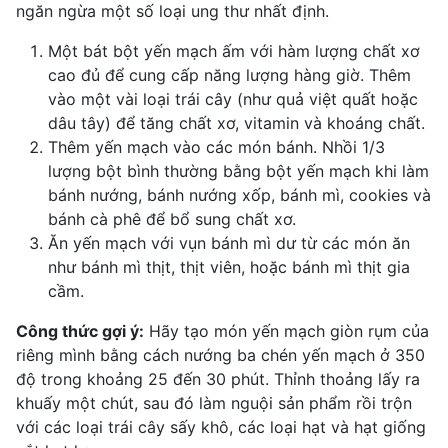
ngăn ngừa một số loại ung thư nhất định.
Một bát bột yến mạch ấm với hàm lượng chất xơ
cao đủ để cung cấp năng lượng hàng giờ. Thêm
vào một vài loại trái cây (như quả việt quất hoặc
dâu tây
) để tăng chất xơ, vitamin và khoáng chất.
Thêm yến mạch vào các món bánh. Nhồi 1/3
lượng bột bình thường bằng bột yến mạch khi làm
bánh nướng, bánh nướng xốp, bánh mì, cookies và
bánh cà phê để bổ sung chất xơ.
Ăn yến mạch với vụn
bánh mì
dư từ các món ăn
như bánh mì thịt, thịt viên, hoặc bánh mì thịt gia
cầm.
Công thức gợi ý:
Hãy tạo món yến mạch giòn rụm của
riêng mình bằng cách nướng ba chén yến mạch ở 350
độ trong khoảng 25 đến 30 phút. Thỉnh thoảng lấy ra
khuấy một chút, sau đó làm nguội sản phẩm rồi trộn
với các loại
trái cây sấy khô
, các loại hạt và hạt giống