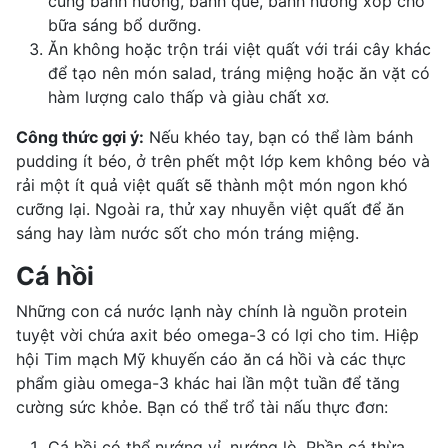
cùng bánh nướng, bánh quế, bánh nướng xốp cho
bữa sáng bổ dưỡng.
Ăn không hoặc trộn trái việt quất với trái cây khác
để tạo nên món salad, tráng miệng hoặc ăn vặt có
hàm lượng calo thấp và giàu chất xơ.
Công thức gợi ý:
Nếu khéo tay, bạn có thể làm bánh
pudding ít béo, ở trên phết một lớp kem không béo và
rải một ít quả việt quất sẽ thành một món ngon khó
cưỡng lại. Ngoài ra, thử xay nhuyễn việt quất để ăn
sáng hay làm nước sốt cho món tráng miệng.
Cá hồi
Những con cá nước lạnh này chính là nguồn protein
tuyệt vời chứa
axit béo omega-3
có lợi cho tim. Hiệp
hội Tim mạch Mỹ khuyến cáo ăn cá hồi và các
thực
phẩm giàu omega-3
khác hai lần một tuần để tăng
cường sức khỏe. Bạn có thể trổ tài nấu thực đơn:
Cá hồi có thể nướng vỉ, nướng lò. Phần cá thừa