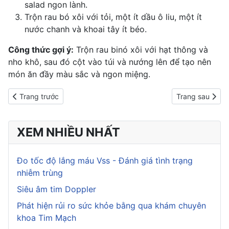
salad ngon lành.
Trộn rau bó xôi với tỏi, một ít dầu
ô liu
, một ít
nước chanh
và khoai tây ít béo.
Công thức gợi ý:
Trộn rau binó xôi với hạt thông và
nho khô, sau đó cột vào túi và nướng lên để tạo nên
món ăn đầy màu sắc và ngon miệng.
Previous article: 6 cách làm giá đỗ tại nhà cực kỳ đơn giản
Next article: 5
Trang trước
Trang sau
XEM NHIỀU NHẤT
Đo tốc độ lắng máu Vss - Đánh giá tình trạng
nhiễm trùng
Siêu âm tim Doppler
Phát hiện rủi ro sức khỏe bằng qua khám chuyên
khoa Tim Mạch