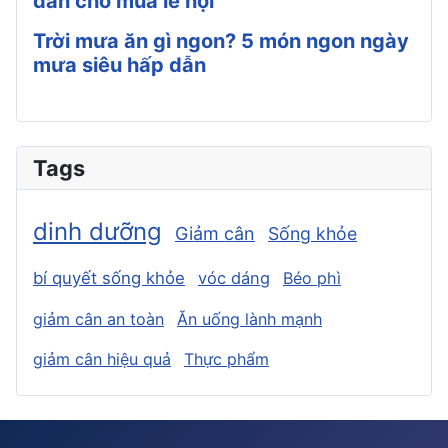
dẫn cho mùa lễ hội
Trời mưa ăn gì ngon? 5 món ngon ngày
mưa siêu hấp dẫn
Tags
dinh dưỡng
Giảm cân
Sống khỏe
bí quyết sống khỏe
vóc dáng
Béo phì
giảm cân an toàn
Ăn uống lành mạnh
giảm cân hiệu quả
Thực phẩm