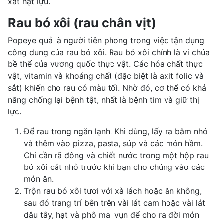
xắt hạt lựu.
Rau bó xôi (rau chân vịt)
Popeye quả là người tiên phong trong việc tận dụng
công dụng của rau bó xôi. Rau bó xôi chính là vị chúa
bề thế của vương quốc thực vật. Các hóa chất thực
vật, vitamin và khoáng chất (đặc biệt là
axit folic
và
sắt) khiến cho rau có màu tối. Nhờ đó, cơ thể có khả
năng chống lại bệnh tật, nhất là bệnh tim và giữ thị
lực.
Để rau trong ngăn lạnh. Khi dùng, lấy ra băm nhỏ
và thêm vào pizza, pasta, súp và các món hầm.
Chỉ cần rã đông và chiết nước trong một hộp rau
bó xôi cắt nhỏ trước khi bạn cho chúng vào các
món ăn.
Trộn rau bó xôi tươi với xà lách hoặc ăn không,
sau đó trang trí bên trên vài lát cam hoặc vài lát
dâu tây, hạt và
phô mai
vụn để cho ra đời món