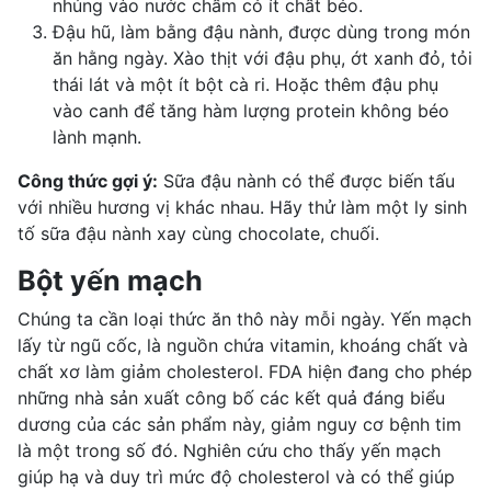
nhúng vào nước chấm có ít chất béo.
Đậu hũ, làm bằng đậu nành, được dùng trong món
ăn hằng ngày. Xào thịt với đậu phụ, ớt xanh đỏ, tỏi
thái lát và một ít bột cà ri. Hoặc thêm đậu phụ
vào canh để tăng hàm lượng protein không béo
lành mạnh.
Công thức gợi ý:
Sữa đậu nành có thể được biến tấu
với nhiều hương vị khác nhau. Hãy thử làm một ly sinh
tố sữa đậu nành xay cùng
chocolate
, chuối.
Bột yến mạch
Chúng ta cần loại thức ăn thô này mỗi ngày. Yến mạch
lấy từ ngũ cốc, là nguồn chứa vitamin, khoáng chất và
chất xơ làm
giảm cholesterol
. FDA hiện đang cho phép
những nhà sản xuất công bố các kết quả đáng biểu
dương của các sản phẩm này, giảm nguy cơ bệnh tim
là một trong số đó. Nghiên cứu cho thấy yến mạch
giúp hạ và duy trì mức độ cholesterol và có thể giúp