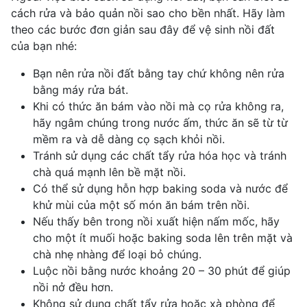
cách rửa và bảo quản nồi sao cho bền nhất. Hãy làm
theo các bước đơn giản sau đây để vệ sinh nồi đất
của bạn nhé:
Bạn nên rửa nồi đất bằng tay chứ không nên rửa
bằng máy rửa bát.
Khi có thức ăn bám vào nồi mà cọ rửa không ra,
hãy ngâm chúng trong nước ấm, thức ăn sẽ từ từ
mềm ra và dễ dàng cọ sạch khỏi nồi.
Tránh sử dụng các
chất tẩy rửa
hóa học và tránh
chà quá mạnh lên bề mặt nồi.
Có thể sử dụng hỗn hợp
baking soda
và nước để
khử mùi của một số món ăn bám trên nồi.
Nếu thấy bên trong nồi xuất hiện nấm mốc, hãy
cho một ít muối hoặc baking soda lên trên mặt và
chà nhẹ nhàng để loại bỏ chúng.
Luộc nồi bằng nước khoảng 20 – 30 phút để giúp
nồi nở đều hơn.
Không sử dụng chất tẩy rửa hoặc xà phòng để