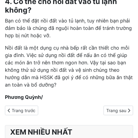
4. Có thể cho nồi đất vào tủ lạnh
không?
Bạn có thể đặt nồi đất vào tủ lạnh, tuy nhiên bạn phải
đảm bảo là chúng đã nguội hoàn toàn để tránh trường
hợp bị nứt hoặc vỡ.
Nồi đất là một dụng cụ nhà bếp rất cần thiết cho mỗi
gia đình. Việc sử dụng nồi đất để nấu ăn có thể giúp
các món ăn trở nên thơm ngon hơn. Vậy tại sao bạn
không thử sử dụng nồi đất và vệ sinh chúng theo
hướng dẫn mà HSSK đã gợi ý để có những bữa ăn thật
an toàn và bổ dưỡng?
Phương Quỳnh/
Previous article: Cuối năm chiêu đãi cả nhà món sườn heo nướn
Next article: 
Trang trước
Trang sau
XEM NHIỀU NHẤT