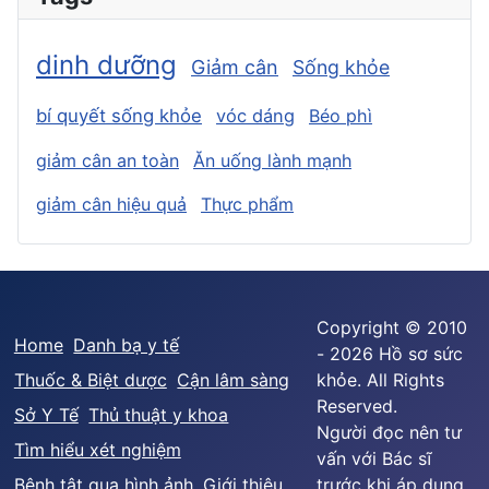
dinh dưỡng
Giảm cân
Sống khỏe
bí quyết sống khỏe
vóc dáng
Béo phì
giảm cân an toàn
Ăn uống lành mạnh
giảm cân hiệu quả
Thực phẩm
Copyright © 2010
Home
Danh bạ y tế
- 2026 Hồ sơ sức
Thuốc & Biệt dược
Cận lâm sàng
khỏe. All Rights
Reserved.
Sở Y Tế
Thủ thuật y khoa
Người đọc nên tư
Tìm hiểu xét nghiệm
vấn với Bác sĩ
Bệnh tật qua hình ảnh
Giới thiệu
trước khi áp dụng