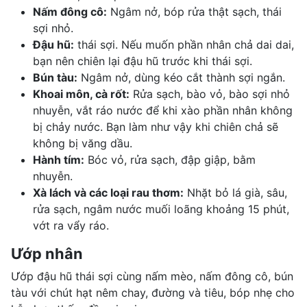
Nấm đông cô:
Ngâm nở, bóp rửa thật sạch, thái
sợi nhỏ.
Đậu hũ:
thái sợi. Nếu muốn phần nhân chả dai dai,
bạn nên chiên lại đậu hũ trước khi thái sợi.
Bún tàu:
Ngâm nở, dùng kéo cắt thành sợi ngắn.
Khoai môn, cà rốt:
Rửa sạch, bào vỏ, bào sợi nhỏ
nhuyễn, vắt ráo nước để khi xào phần nhân không
bị chảy nước. Bạn làm như vậy khi chiên chả sẽ
không bị văng dầu.
Hành tím:
Bóc vỏ, rửa sạch, đập giập, bằm
nhuyễn.
Xà lách và các loại rau thơm:
Nhặt bỏ lá già, sâu,
rửa sạch, ngâm nước muối loãng khoảng 15 phút,
vớt ra vẩy ráo.
Ướp nhân
Ướp đậu hũ thái sợi cùng nấm mèo, nấm đông cô, bún
tàu với chút hạt nêm chay, đường và tiêu, bóp nhẹ cho