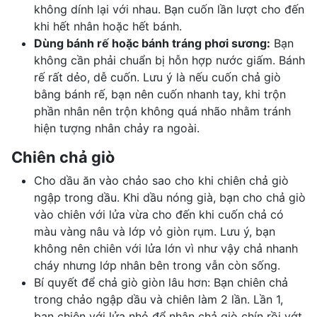
không dính lại với nhau. Bạn cuốn lần lượt cho đến
khi hết nhân hoặc hết bánh.
Dùng bánh rế hoặc bánh tráng phơi sương:
Bạn
không cần phải chuẩn bị hỗn hợp nước giấm. Bánh
rế rất dẻo, dễ cuốn. Lưu ý là nếu cuốn chả giò
bằng bánh rế, bạn nên cuốn nhanh tay, khi trộn
phần nhân nên trộn không quá nhão nhằm tránh
hiện tượng nhân chảy ra ngoài.
Chiên chả giò
Cho dầu ăn vào chảo sao cho khi chiên chả giò
ngập trong dầu. Khi dầu nóng già, bạn cho chả giò
vào chiên với lửa vừa cho đến khi cuốn chả có
màu vàng nâu và lớp vỏ giòn rụm. Lưu ý, bạn
không nên chiên với lửa lớn vì như vậy chả nhanh
cháy nhưng lớp nhân bên trong vẫn còn sống.
Bí quyết để chả giò giòn lâu hơn: Bạn chiên chả
trong chảo ngập dầu và chiên làm 2 lần. Lần 1,
bạn chiên với lửa nhỏ để nhân chả giò chín rồi vớt