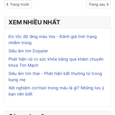
Previous article: Cách làm mứt cà rốt ngon dẻo tuyệt vời nhâm n
Next article: C
Trang trước
Trang sau
XEM NHIỀU NHẤT
Đo tốc độ lắng máu Vss - Đánh giá tình trạng
nhiễm trùng
Siêu âm tim Doppler
Phát hiện rủi ro sức khỏe bằng qua khám chuyên
khoa Tim Mạch
Siêu âm tim thai - Phát hiện bất thường từ trong
bụng mẹ
Xét nghiệm cortisol trong máu là gì? Những lưu ý
bạn nên biết