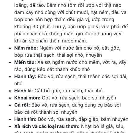
loãng, để ráo. Bằm nhỏ tôm rồi ướp với thịt nạc
dăm xay nhỏ cùng với chút muối, hạt nêm, tiêu và
bóp cho hỗn hợp thấm đều gia vị, ướp trong
khoảng 30 phút. Lưu ý, bạn ướp gia vị vừa phải để
phần nhân chả không mặn, giữ được hương vị vì
khi ăn sẽ chấm thêm nước mắm.
Nấm mèo:
Ngâm với nước ấm cho nở, cắt gốc,
bóp rửa thật sạch, thái sợi nhỏ, nhuyễn
Miến tàu:
Xả sơ, ngâm nước cho mềm, vớt ra, vẩy
ráo, dùng kéo cắt thành khúc nhỏ
Hành tây:
Bóc vỏ, rửa sạch, thái thành các sợi dài,
nhỏ
Hành lá:
Cắt bỏ gốc, rửa sạch, thái nhỏ
Khoai môn:
Gọt vỏ, rửa sạch, bào sợi nhuyễn
Cà rốt:
Bào vỏ, rửa sạch, dùng dụng cụ bào sợi
bào cà rốt thành sợi nhuyễn
Hành tím:
Bóc vỏ, rửa sạch, đập giập, bằm nhuyễn
Xà lách và các loại rau thơm:
Nhặt bỏ lá già, sâu,