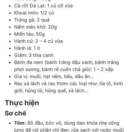
Cà rốt Đà Lạt: 1 củ cỡ vừa
Khoai môn: 1/2 củ
Trứng gà: 2 quả
Nấm mèo khô: 20g
Miến tàu: 50g
Hành củ: 3 – 4 củ vừa
Hành lá: 1 ít
Giấm: 3 thìa canh
Bánh đa nem (bánh tráng đậu xanh, bánh tráng
phơi sương, bánh rế cuốn chả giò): 1 – 2 xấp
Gia vị: muối, hạt nêm, tiêu, dầu ăn…
Rau xà lách và rau thơm các loại như: tía tô, kinh
giới, húng lủi,
húng quế
, xà lách…
Thực hiện
Sơ chế
Tôm:
Bỏ đầu, bóc vỏ, dùng dao khứa nhẹ sống
lưng để rút phần chỉ đen, rửa sạch với nước muối