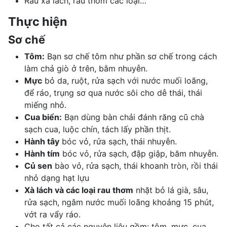
Rau xà lách, rau thơm các loại…
Thực hiện
Sơ chế
Tôm:
Bạn sơ chế tôm như phần sơ chế trong cách
làm chả giò ở trên, bằm nhuyễn.
Mực
bỏ da, ruột, rửa sạch với nước muối loãng,
để ráo, trụng sơ qua nước sôi cho dễ thái, thái
miếng nhỏ.
Cua biển:
Bạn dùng bàn chải
đánh răng
cũ chà
sạch cua, luộc chín, tách lấy phần thịt.
Hành tây
bóc vỏ, rửa sạch, thái nhuyễn.
Hành tím
bóc vỏ, rửa sạch, đập giập, băm nhuyễn.
Củ sen
bào vỏ, rửa sạch, thái khoanh tròn, rồi thái
nhỏ dạng hạt lựu
Xà lách và các loại rau thơm
nhặt bỏ lá già, sâu,
rửa sạch, ngâm nước muối loãng khoảng 15 phút,
vớt ra vẩy ráo.
Cho tất cả các nguyên liệu gồm: tôm, mực, cua