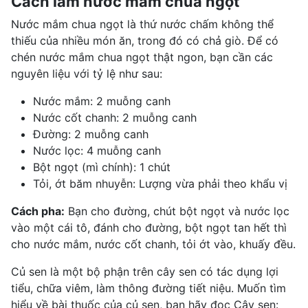
Cách làm nước mắm chua ngọt
Nước mắm chua ngọt là thứ nước chấm không thể
thiếu của nhiều món ăn, trong đó có chả giò. Để có
chén nước mắm chua ngọt thật ngon, bạn cần các
nguyên liệu với tỷ lệ như sau:
Nước mắm: 2 muỗng canh
Nước cốt chanh: 2 muỗng canh
Đường: 2 muỗng canh
Nước lọc: 4 muỗng canh
Bột ngọt (mì chính): 1 chút
Tỏi, ớt băm nhuyễn: Lượng vừa phải theo khẩu vị
Cách pha:
Bạn cho đường, chút bột ngọt và nước lọc
vào một cái tô, đánh cho đường, bột ngọt tan hết thì
cho nước mắm, nước cốt chanh, tỏi ớt vào, khuấy đều.
Củ sen là một bộ phận trên cây sen có tác dụng lợi
tiểu, chữa viêm, làm thông
đường tiết niệu
. Muốn tìm
hiểu về bài thuốc của củ sen, bạn hãy đọc Cây sen: