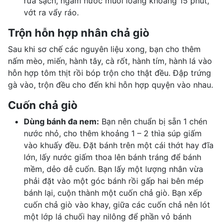
rửa sạch, ngâm nước muối loãng khoảng 15 phút,
vớt ra vẩy ráo.
Trộn hỗn hợp nhân chả giò
Sau khi sơ chế các nguyên liệu xong, bạn cho thêm
nấm mèo, miến, hành tây, cà rốt, hành tím, hành lá vào
hỗn hợp tôm thịt rồi bóp trộn cho thật đều. Đập trứng
gà vào, trộn đều cho đến khi hỗn hợp quyện vào nhau.
Cuốn chả giò
Dùng bánh đa nem:
Bạn nên chuẩn bị sẵn 1 chén
nước nhỏ, cho thêm khoảng 1 – 2 thìa súp giấm
vào khuấy đều. Đặt bánh trên một cái thớt hay đĩa
lớn, lấy nước giấm thoa lên bánh tráng để bánh
mềm, dẻo dễ cuốn. Bạn lấy một lượng nhân vừa
phải đặt vào một góc bánh rồi gấp hai bên mép
bánh lại, cuộn thành một cuốn chả giò. Bạn xếp
cuốn chả giò vào khay, giữa các cuốn chả nên lót
một lớp lá chuối hay nilông để phần vỏ bánh