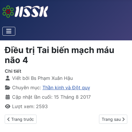
Điều trị Tai biến mạch máu
não 4
Chi tiết
Viết bởi
Bs Phạm Xuân Hậu
Chuyên mục:
Thần kinh và Đột quỵ
Cập nhật lần cuối: 15 Tháng 8 2017
Lượt xem: 2593
Previous article: Đột quỵ và cách phòng ngừa
Next article: Đi
Trang trước
Trang sau