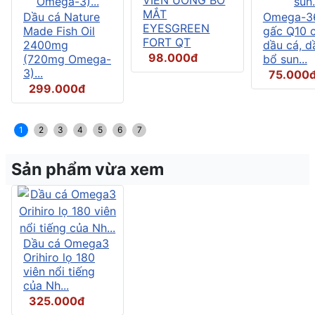
MẮT
Dầu cá Nature
Omega-3
EYESGREEN
Made Fish Oil
gấc Q10 
FORT QT
2400mg
dầu cá, d
98.000đ
(720mg Omega-
bổ sun...
3)...
75.000
299.000đ
1
2
3
4
5
6
7
Sản phẩm vừa xem
Dầu cá Omega3
Orihiro lọ 180
viên nổi tiếng
của Nh...
325.000đ