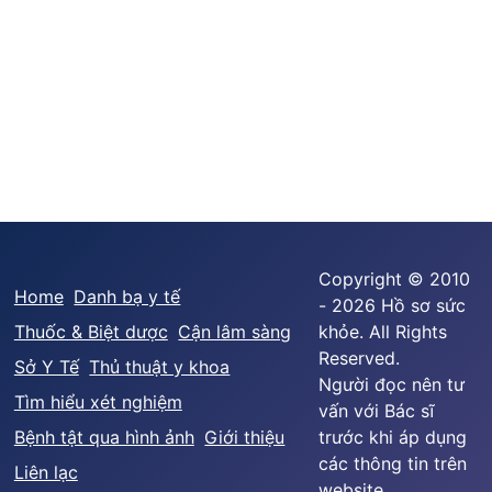
Copyright © 2010
Home
Danh bạ y tế
- 2026 Hồ sơ sức
Thuốc & Biệt dược
Cận lâm sàng
khỏe. All Rights
Reserved.
Sở Y Tế
Thủ thuật y khoa
Người đọc nên tư
Tìm hiểu xét nghiệm
vấn với Bác sĩ
Bệnh tật qua hình ảnh
Giới thiệu
trước khi áp dụng
các thông tin trên
Liên lạc
website.