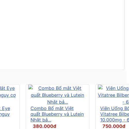
t Eye
Combo Bổ mắt Việt
Viên Uống B
 nguy
quất Blueberry và Lutein
Vitatree Bilb
Nhật bả...
10.000mg - 6.
380.000đ
750.000đ