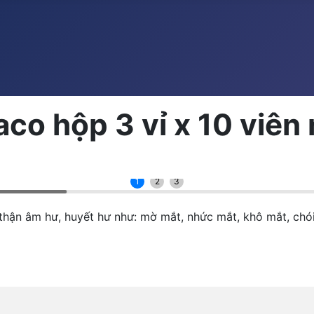
aco hộp 3 vỉ x 10 viê
1
2
3
thận âm hư, huyết hư như: mờ mắt, nhức mắt, khô mắt, chó