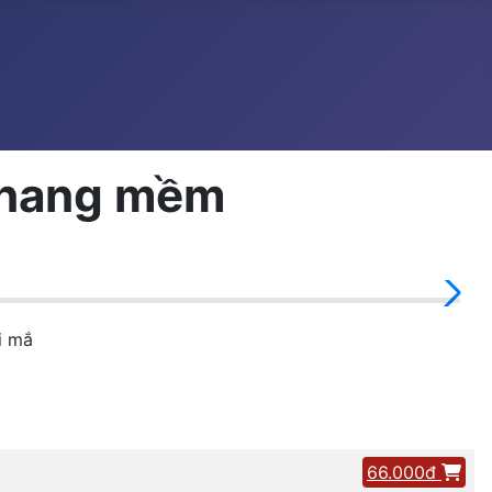
n nang mềm
i mắ
66.000đ