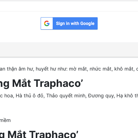
n thận âm hư, huyết hư như: mờ mắt, nhức mắt, khô mắt, ch
ng Mắt Traphaco’
Cúc hoa, Hà thủ ô đỏ, Thảo quyết minh, Đương quy, Hạ khô t
g mềm
g Mắt Traphaco’