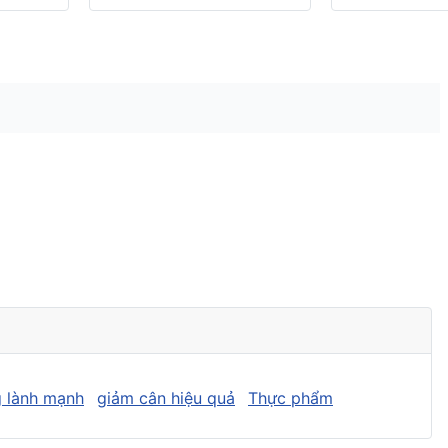
 lành mạnh
giảm cân hiệu quả
Thực phẩm