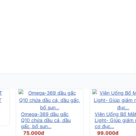
Omega-369 dầu gấc
Viên Uống Bổ Mắ
Q10 chứa dầu cá, dầu
Light- Giúp giảm
gấc, bổ sun...
cơ đục...
75.000đ
99.000đ