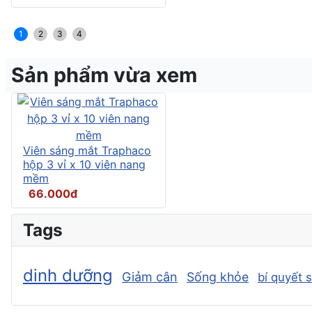
1
2
3
4
Sản phẩm vừa xem
Viên sáng mắt Traphaco
hộp 3 vỉ x 10 viên nang
mềm
66.000đ
Tags
dinh dưỡng
Giảm cân
Sống khỏe
bí quyết 