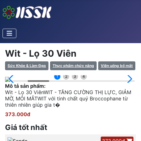
Wit - Lọ 30 Viên
Sức Khỏe & Làm Đẹp
Thực phẩm chức năng
Viên uống bổ mắt
1
2
3
4
Mô tả sản phẩm:
Wit - Lọ 30 ViênWIT - TĂNG CƯỜNG THỊ LỰC, GIẢM
MỜ, MỎI MẮTWIT với tinh chất quý Broccophane từ
thiên nhiên giúp gia t�
373.000đ
Giá tốt nhất
373.000đ