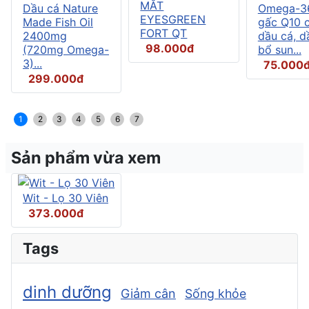
MẮT
Dầu cá Nature
Omega-3
EYESGREEN
Made Fish Oil
gấc Q10 
FORT QT
2400mg
dầu cá, d
98.000đ
(720mg Omega-
bổ sun...
3)...
75.000
299.000đ
1
2
3
4
5
6
7
Sản phẩm vừa xem
Wit - Lọ 30 Viên
373.000đ
Tags
dinh dưỡng
Giảm cân
Sống khỏe