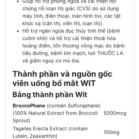
Giúp hỗ trợ phòng ngừa và cải thiện hội
chứng rối loạn thị giác (CVS) do sử dụng
máy tính, điện thoại, màn hình tivi, các tật
khúc xạ (cận thị, viễn thị, loạn thị).
Hỗ trợ ngăn ngừa đục thủy tinh thể (bệnh
cườm khô) và hỗ trợ cải thiện thoái hóa
hoàng điểm, tổn thương võng mạc do bệnh
tiểu đường, bệnh tim mạch, hút THUỐC LA
và giảm nguy cơ mù lòa.
Thành phần và nguồn gốc
viên uống bổ mắt WIT
Bảng thành phần Wit
BroccoPhane
(contain Sulforaphane)
(100% Natural Extract from Broccoli
5000mcg
Sprout)
Tagetes Erecta Extract (contain
100mg
Lutein, Zeaxanthin)