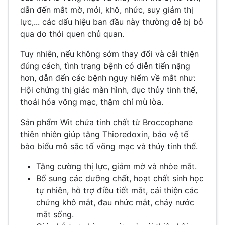
dẫn đến mắt mờ, mỏi, khô, nhức, suy giảm thị
lực,... các dấu hiệu ban đầu này thường dễ bị bỏ
qua do thói quen chủ quan.
Tuy nhiên, nếu không sớm thay đổi và cải thiện
đúng cách, tình trạng bệnh có diễn tiến nặng
hơn, dẫn đến các bệnh nguy hiểm về mắt như:
Hội chứng thị giác màn hình, đục thủy tinh thể,
thoái hóa võng mạc, thậm chí mù lòa.
Sản phẩm Wit chứa tinh chất từ Broccophane
thiên nhiên giúp tăng Thioredoxin, bảo vệ tế
bào biểu mô sắc tố võng mạc và thủy tinh thể.
Tăng cường thị lực, giảm mờ và nhòe mắt.
Bổ sung các dưỡng chất, hoạt chất sinh học
tự nhiên, hỗ trợ điều tiết mắt, cải thiện các
chứng khô mắt, đau nhức mắt, chảy nước
mắt sống.