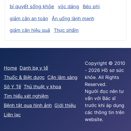
bí quyết sống khỏe
vóc dáng
Béo phì
giảm cân an toàn
Ăn uống lành mạnh
giảm cân hiệu quả
Thực phẩm
Copyright © 2010
Home
Danh bạ y tế
- 2026 Hồ sơ sức
Thuốc & Biệt dược
Cận lâm sàng
khỏe. All Rights
Reserved.
Sở Y Tế
Thủ thuật y khoa
Người đọc nên tư
Tìm hiểu xét nghiệm
vấn với Bác sĩ
Bệnh tật qua hình ảnh
Giới thiệu
trước khi áp dụng
các thông tin trên
Liên lạc
website.