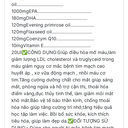
oil.........................................
1000mgEPA...............................................
180mgDHA.............................................
120mgEvening primrose oil.....................
120mgFlaxseed oil...................................
120mgCoenzym Q10.................................
10mgVitamin E.........................................
20UI
✅CÔNG DỤNG:Giúp điều hòa mỡ máu,làm
giảm lượng LDL cholesterol và truglyceid trong
máu giảm nguy cơ mắc bệnh tim mạch cao
huyết áp , xơ vữa động mạch , nhồi máu cơ
tim.Tăng cường dưỡng chất cho mắt giúp sáng
mắt, phòng ngừa và hỗ trợ cận thị, thoái hóa
điểm vàng,đục thủy tinh thể, làm giảm mỏi mắt
khô mắt.Bảo vệ tế bào thần kinh, chống thoái
hóa não giúp tăng cường trí nhớ,tăng hiệu quả
học tập làm việc. Bồi bổ sức khỏe, kích thích
tiêu hóa, giúp làm đẹp da.
✅ĐỐI TƯỢNG SỬ
DỤNG:- Dùng cho người bị mắc bệnh tim mạch,