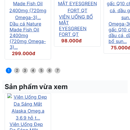
VIÊN UỐNG BỔ
MẮT
Dầu cá Nature
Omega-3
EYESGREEN
Made Fish Oil
gấc Q10 
FORT QT
2400mg
dầu cá, d
98.000đ
(720mg Omega-
bổ sun...
3)...
75.000
299.000đ
1
2
3
4
5
6
7
Sản phẩm vừa xem
Viên Uống Đẹp
Da Sáng Mắt