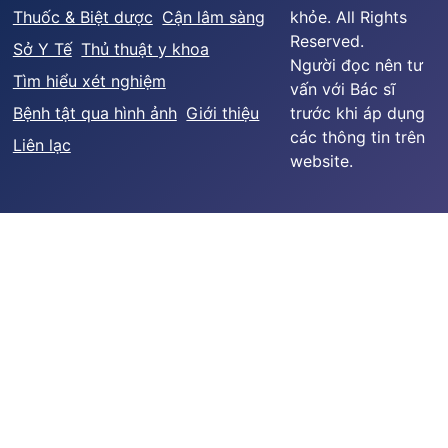
Thuốc & Biệt dược
Cận lâm sàng
khỏe. All Rights
Reserved.
Sở Y Tế
Thủ thuật y khoa
Người đọc nên tư
Tìm hiểu xét nghiệm
vấn với Bác sĩ
Bệnh tật qua hình ảnh
Giới thiệu
trước khi áp dụng
các thông tin trên
Liên lạc
website.