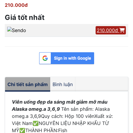
210.000đ
Giá tốt nhất
210.000đ
Chi tiết sản phẩm
Bình luận
Viên uống đẹp da sáng mắt giảm mỡ máu
Alaska omeg.a 3,6,9
Tên sản phẩm: Alaska
omeg.a 3,6,9Quy cách: Hộp 100 viênXuất xứ:
Việt Nam
✅NGUYÊN LIỆU NHẬP KHẨU TỪ
MỸ✅THÀNH PHẦN:Fish