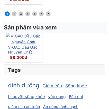
1
2
3
4
5
6
7
Sản phẩm vừa xem
V-GAC Dầu Gấc
Nguyên Chất
88.000đ
Tags
dinh dưỡng
Giảm cân
Sống khỏe
bí quyết sống khỏe
vóc dáng
Béo phì
giảm cân an toàn
Ăn uống lành mạnh