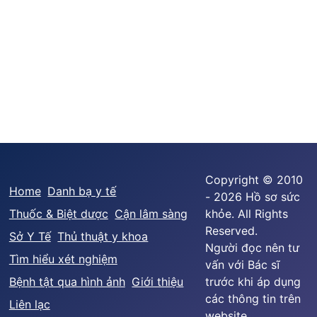
Copyright © 2010
Home
Danh bạ y tế
- 2026 Hồ sơ sức
Thuốc & Biệt dược
Cận lâm sàng
khỏe. All Rights
Reserved.
Sở Y Tế
Thủ thuật y khoa
Người đọc nên tư
Tìm hiểu xét nghiệm
vấn với Bác sĩ
Bệnh tật qua hình ảnh
Giới thiệu
trước khi áp dụng
các thông tin trên
Liên lạc
website.