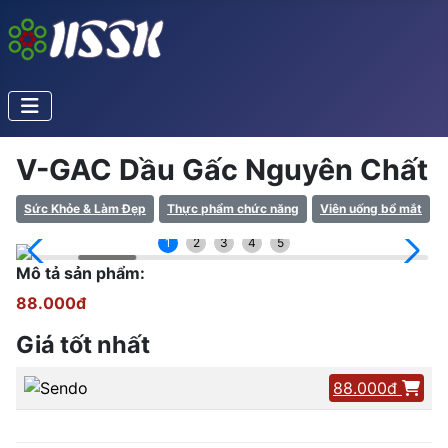
V-GAC Dầu Gấc Nguyên Chất
Sức Khỏe & Làm Đẹp
Thực phẩm chức năng
Viên uống bổ mắt
1
2
3
4
5
Mô tả sản phẩm:
88.000đ
Giá tốt nhất
88.000đ