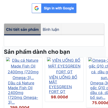
Chi tiết sản phẩm
Bình luận
Sản phẩm dành cho bạn
VIÊN UỐNG BỔ
MẮT
Dầu cá Nature
Omega-3
EYESGREEN
Made Fish Oil
gấc Q10 
FORT QT
2400mg
dầu cá, d
98.000đ
(720mg Omega-
bổ sun...
3)...
75.000
299.000đ