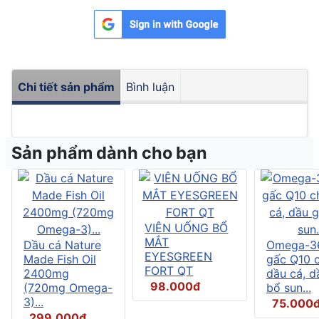
Chi tiết sản phẩm
Bình luận
Sản phẩm dành cho bạn
VIÊN UỐNG BỔ
MẮT
Dầu cá Nature
Omega-3
EYESGREEN
Made Fish Oil
gấc Q10 
FORT QT
2400mg
dầu cá, d
98.000đ
(720mg Omega-
bổ sun...
3)...
75.000
299.000đ