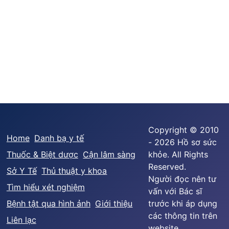
Copyright © 2010
Home
Danh bạ y tế
- 2026 Hồ sơ sức
Thuốc & Biệt dược
Cận lâm sàng
khỏe. All Rights
Reserved.
Sở Y Tế
Thủ thuật y khoa
Người đọc nên tư
Tìm hiểu xét nghiệm
vấn với Bác sĩ
Bệnh tật qua hình ảnh
Giới thiệu
trước khi áp dụng
các thông tin trên
Liên lạc
website.