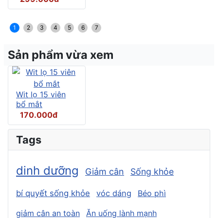
1
2
3
4
5
6
7
Sản phẩm vừa xem
Wit lọ 15 viên
bổ mắt
170.000đ
Tags
dinh dưỡng
Giảm cân
Sống khỏe
bí quyết sống khỏe
vóc dáng
Béo phì
giảm cân an toàn
Ăn uống lành mạnh