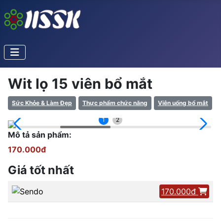
Wit lọ 15 viên bổ mắt
Sức Khỏe & Làm Đẹp
Thực phẩm chức năng
Viên uống bổ mắt
1
2
Mô tả sản phẩm:
170.000đ
Giá tốt nhất
170.000đ