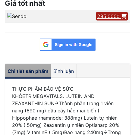
Giá tốt nhất
285.000đ
Chi tiết sản phẩm
Bình luận
THỰC PHẨM BẢO VỆ SỨC
KHỎETRIMEGAVITALS. LUTEIN AND
ZEAXANTHIN SUN⚘Thành phần trong 1 viên
nang (690 mg) dầu cây hắc mai biển (
Hippophae rhamnode: 388mg) Lutein tự nhiên
20% ( 50mg) Zeaxantin ự nhiên Optisharp 20%
(7mg) VitaminE ( 5mg)Bao nang 240mg⚘Trong