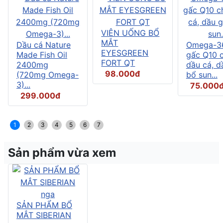
VIÊN UỐNG BỔ
MẮT
Dầu cá Nature
Omega-3
EYESGREEN
Made Fish Oil
gấc Q10 
FORT QT
2400mg
dầu cá, d
98.000đ
(720mg Omega-
bổ sun...
3)...
75.000
299.000đ
1
2
3
4
5
6
7
Sản phẩm vừa xem
SẢN PHẨM BỔ
MẮT SIBERIAN