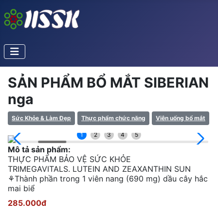
SẢN PHẨM BỔ MẮT SIBERIAN
nga
Sức Khỏe & Làm Đẹp
Thực phẩm chức năng
Viên uống bổ mắt
1
2
3
4
5
Mô tả sản phẩm:
THỰC PHẨM BẢO VỆ SỨC KHỎE
TRIMEGAVITALS. LUTEIN AND ZEAXANTHIN SUN
⚘Thành phần trong 1 viên nang (690 mg) dầu cây hắc
mai biể
285.000đ