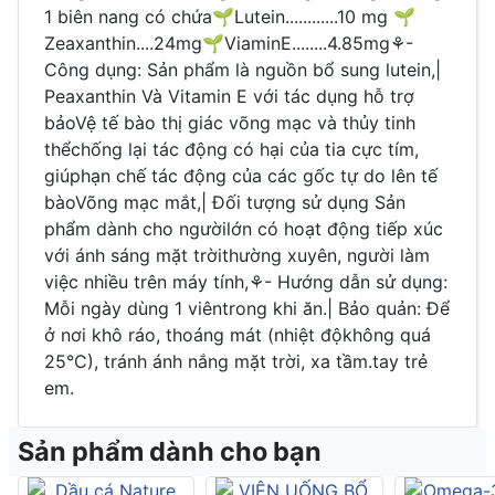
1 biên nang có chứa🌱Lutein............10 mg 🌱
Zeaxanthin....24mg🌱ViaminE........4.85mg⚘-
Công dụng: Sản phẩm là nguồn bổ sung lutein,|
Peaxanthin Và Vitamin E với tác dụng hỗ trợ
bảoVệ tế bào thị giác võng mạc và thủy tinh
thểchống lại tác động có hại của tia cực tím,
giúphạn chế tác động của các gốc tự do lên tế
bàoVõng mạc mắt,| Đối tượng sử dụng Sản
phẩm dành cho ngườilớn có hoạt động tiếp xúc
với ánh sáng mặt trờithường xuyên, người làm
việc nhiều trên máy tính,⚘- Hướng dẫn sử dụng:
Mỗi ngày dùng 1 viêntrong khi ăn.| Bảo quản: Để
ở nơi khô ráo, thoáng mát (nhiệt độkhông quá
25°C), tránh ánh nắng mặt trời, xa tầm.tay trẻ
em.
Sản phẩm dành cho bạn