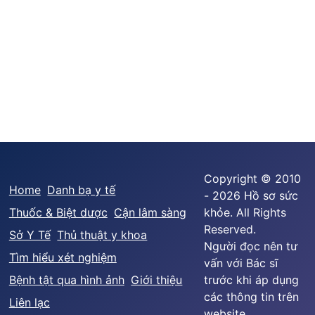
Copyright © 2010
Home
Danh bạ y tế
- 2026 Hồ sơ sức
Thuốc & Biệt dược
Cận lâm sàng
khỏe. All Rights
Reserved.
Sở Y Tế
Thủ thuật y khoa
Người đọc nên tư
Tìm hiểu xét nghiệm
vấn với Bác sĩ
Bệnh tật qua hình ảnh
Giới thiệu
trước khi áp dụng
các thông tin trên
Liên lạc
website.