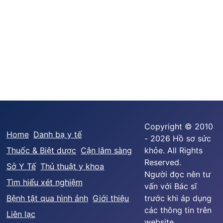
Copyright © 2010
Home
Danh bạ y tế
- 2026 Hồ sơ sức
Thuốc & Biệt dược
Cận lâm sàng
khỏe. All Rights
Reserved.
Sở Y Tế
Thủ thuật y khoa
Người đọc nên tư
Tìm hiểu xét nghiệm
vấn với Bác sĩ
Bệnh tật qua hình ảnh
Giới thiệu
trước khi áp dụng
các thông tin trên
Liên lạc
website.