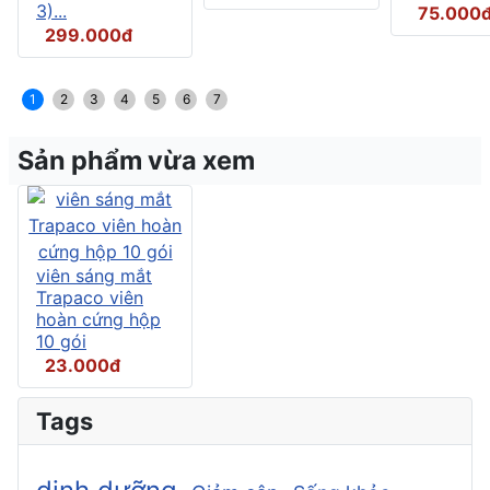
3)...
75.000
299.000đ
1
2
3
4
5
6
7
Sản phẩm vừa xem
viên sáng mắt
Trapaco viên
hoàn cứng hộp
10 gói
23.000đ
Tags