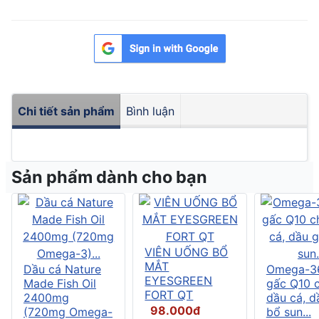
Chi tiết sản phẩm
Bình luận
Sản phẩm dành cho bạn
VIÊN UỐNG BỔ
MẮT
Dầu cá Nature
Omega-3
EYESGREEN
Made Fish Oil
gấc Q10 
FORT QT
2400mg
dầu cá, d
98.000đ
(720mg Omega-
bổ sun...