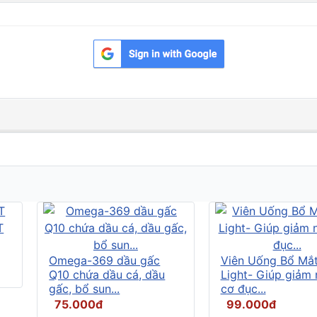
Omega-369 dầu gấc
Viên Uống Bổ Mắ
Q10 chứa dầu cá, dầu
Light- Giúp giảm
gấc, bổ sun...
cơ đục...
75.000đ
99.000đ