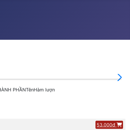
HÀNH PHẦNTênHàm lượn
53.000đ