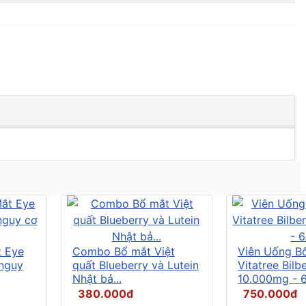
t Eye
Combo Bổ mắt Việt
Viên Uống B
 nguy
quất Blueberry và Lutein
Vitatree Bilb
Nhật bả...
10.000mg - 6.
380.000đ
750.000đ