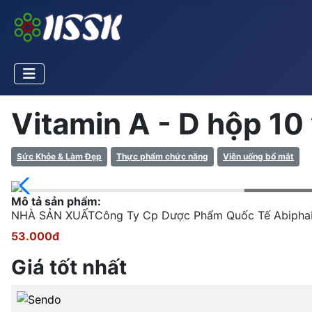
Vitamin A - D hộp 10 
Sức Khỏe & Làm Đẹp
Thực phẩm chức năng
Viên uống bổ mắt
Mô tả sản phẩm:
NHÀ SẢN XUẤTCông Ty Cp Dược Phẩm Quốc Tế Abip
53.000đ
Giá tốt nhất