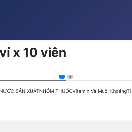
vỉ x 10 viên
1
2
haNƯỚC SẢN XUẤTNHÓM THUỐCVitamin Và Muối KhoángT