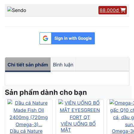
88.000đ
Chi tiết sản phẩm
Bình luận
Sản phẩm dành cho bạn
VIÊN UỐNG BỔ
MẮT
Dầu cá Nature
Omega-3