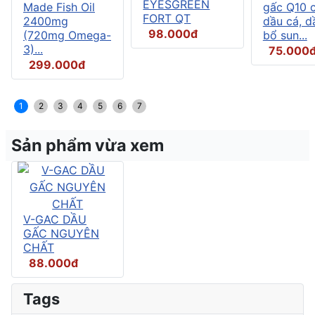
EYESGREEN
Made Fish Oil
gấc Q10 
FORT QT
2400mg
dầu cá, d
98.000đ
(720mg Omega-
bổ sun...
3)...
75.000
299.000đ
1
2
3
4
5
6
7
Sản phẩm vừa xem
V-GAC DẦU
GẤC NGUYÊN
CHẤT
88.000đ
Tags