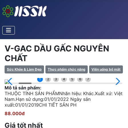
V-GAC DẦU GẤC NGUYÊN
CHẤT
Sức Khỏe & Làm Đẹp
Thực phẩm chức năng
Viên uống bổ mắt
1
2
3
4
5
6
7
Mô tả sản phẩm:
THUỘC TÍNH SẢN PHẨMNhãn hiệu: Khác.Xuất xứ: Việt
Nam.Hạn sử dụng:01/01/2022 Ngày sản
xuất:01/01/2019CHI TIẾT SẢN PH
88.000đ
Giá tốt nhất