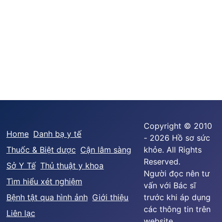
Copyright © 2010
Home
Danh bạ y tế
- 2026 Hồ sơ sức
Thuốc & Biệt dược
Cận lâm sàng
khỏe. All Rights
Reserved.
Sở Y Tế
Thủ thuật y khoa
Người đọc nên tư
Tìm hiểu xét nghiệm
vấn với Bác sĩ
Bệnh tật qua hình ảnh
Giới thiệu
trước khi áp dụng
các thông tin trên
Liên lạc
website.