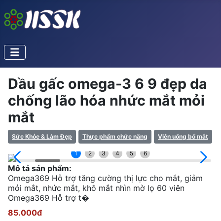
Dầu gấc omega-3 6 9 đẹp da
chống lão hóa nhức mắt mỏi
mắt
Sức Khỏe & Làm Đẹp
Thực phẩm chức năng
Viên uống bổ mắt
1
2
3
4
5
6
Mô tả sản phẩm:
Omega369 Hỗ trợ tăng cường thị lực cho mắt, giảm
mỏi mắt, nhức mắt, khô mắt nhìn mờ lọ 60 viên
Omega369 Hỗ trợ t�
85.000đ