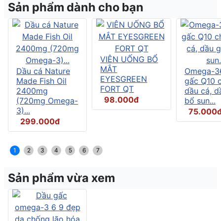
Sản phẩm dành cho bạn
VIÊN UỐNG BỔ
MẮT
Dầu cá Nature
Omega-3
EYESGREEN
Made Fish Oil
gấc Q10 
FORT QT
2400mg
dầu cá, d
98.000đ
(720mg Omega-
bổ sun...
3)...
75.000
299.000đ
1
2
3
4
5
6
7
Sản phẩm vừa xem