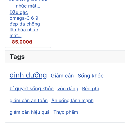
Dầu gấc
omega-3 6 9
đẹp da chống
lão hóa nhức
mắt...
85.000đ
Tags
dinh dưỡng
Giảm cân
Sống khỏe
bí quyết sống khỏe
vóc dáng
Béo phì
giảm cân an toàn
Ăn uống lành mạnh
giảm cân hiệu quả
Thực phẩm