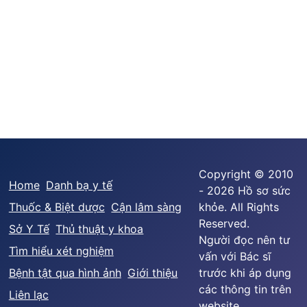
Copyright © 2010
Home
Danh bạ y tế
- 2026 Hồ sơ sức
Thuốc & Biệt dược
Cận lâm sàng
khỏe. All Rights
Reserved.
Sở Y Tế
Thủ thuật y khoa
Người đọc nên tư
Tìm hiểu xét nghiệm
vấn với Bác sĩ
Bệnh tật qua hình ảnh
Giới thiệu
trước khi áp dụng
các thông tin trên
Liên lạc
website.