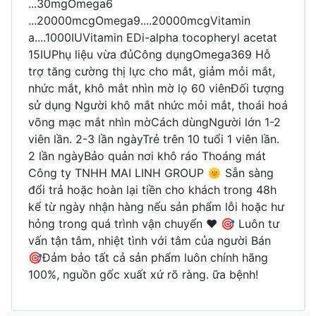
...30mgOmega6
...20000mcgOmega9....20000mcgVitamin
a....1000IUVitamin EDi-alpha tocopheryl acetat
15IUPhụ liệu vừa đủCông dụngOmega369 Hỗ
trợ tăng cường thị lực cho mắt, giảm mỏi mắt,
nhức mắt, khô mắt nhìn mờ lọ 60 viênĐối tượng
sử dụng Người khô mắt nhức mỏi mắt, thoái hoá
võng mạc mắt nhìn mờCách dùngNgười lớn 1-2
viên lần. 2-3 lần ngàyTrẻ trên 10 tuổi 1 viên lần.
2 lần ngàyBảo quản nơi khô ráo Thoáng mát
Công ty TNHH MAI LINH GROUP 🌞 Sẵn sàng
đổi trả hoặc hoàn lại tiền cho khách trong 48h
kể từ ngày nhận hàng nếu sản phẩm lỗi hoặc hư
hỏng trong quá trình vận chuyển ❤ 🎯 Luôn tư
vấn tận tâm, nhiệt tình với tâm của người Bán
🎯Đảm bảo tất cả sản phẩm luôn chính hãng
100%, nguồn gốc xuất xứ rõ ràng. ữa bệnh!