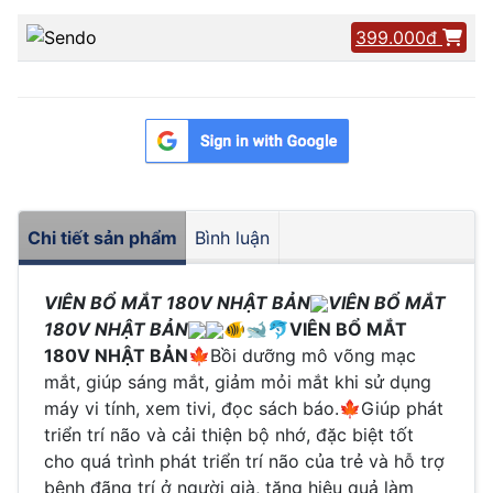
399.000đ
Chi tiết sản phẩm
Bình luận
VIÊN BỔ MẮT 180V NHẬT BẢN
VIÊN BỔ MẮT
180V NHẬT BẢN
🐠🐋🐬
VIÊN BỔ MẮT
180V NHẬT BẢN
🍁Bồi dưỡng mô võng mạc
mắt, giúp sáng mắt, giảm mỏi mắt khi sử dụng
máy vi tính, xem tivi, đọc sách báo.🍁Giúp phát
triển trí não và cải thiện bộ nhớ, đặc biệt tốt
cho quá trình phát triển trí não của trẻ và hỗ trợ
bệnh đãng trí ở người già, tăng hiệu quả làm