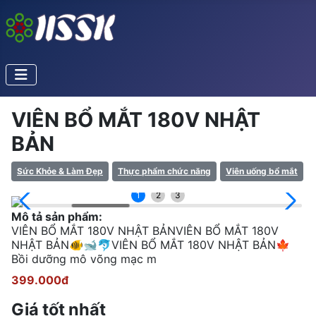
VIÊN BỔ MẮT 180V NHẬT
BẢN
Sức Khỏe & Làm Đẹp
Thực phẩm chức năng
Viên uống bổ mắt
1
2
3
Mô tả sản phẩm:
VIÊN BỔ MẮT 180V NHẬT BẢNVIÊN BỔ MẮT 180V
NHẬT BẢN🐠🐋🐬VIÊN BỔ MẮT 180V NHẬT BẢN🍁
Bồi dưỡng mô võng mạc m
399.000đ
Giá tốt nhất