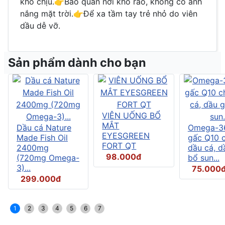
khó chịu.👉Bảo quản nơi khô ráo, không có ánh
nắng mặt trời.👉Để xa tầm tay trẻ nhỏ do viên
dầu dễ vỡ.
Sản phẩm dành cho bạn
VIÊN UỐNG BỔ
MẮT
Dầu cá Nature
Omega-3
EYESGREEN
Made Fish Oil
gấc Q10 
FORT QT
2400mg
dầu cá, d
98.000đ
(720mg Omega-
bổ sun...
3)...
75.000
299.000đ
1
2
3
4
5
6
7