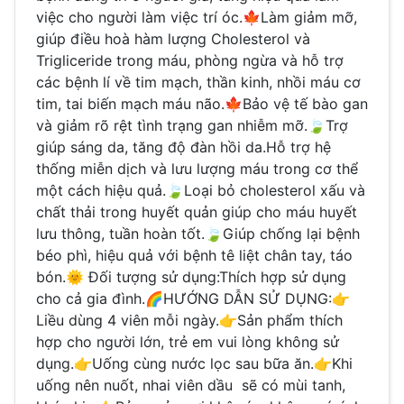
việc cho người làm việc trí óc.🍁Làm giảm mỡ,
giúp điều hoà hàm lượng Cholesterol và
Trigliceride trong máu, phòng ngừa và hỗ trợ
các bệnh lí về tim mạch, thần kinh, nhồi máu cơ
tim, tai biến mạch máu não.🍁Bảo vệ tế bào gan
và giảm rõ rệt tình trạng gan nhiễm mỡ.🍃Trợ
giúp sáng da, tăng độ đàn hồi da.Hỗ trợ hệ
thống miễn dịch và lưu lượng máu trong cơ thể
một cách hiệu quả.🍃Loại bỏ cholesterol xấu và
chất thải trong huyết quản giúp cho máu huyết
lưu thông, tuần hoàn tốt.🍃Giúp chống lại bệnh
béo phì, hiệu quả với bệnh tê liệt chân tay, táo
bón.🌞 Đối tượng sử dụng:Thích hợp sử dụng
cho cả gia đình.🌈HƯỚNG DẪN SỬ DỤNG:👉
Liều dùng 4 viên mỗi ngày.👉Sản phẩm thích
hợp cho người lớn, trẻ em vui lòng không sử
dụng.👉Uống cùng nước lọc sau bữa ăn.👉Khi
uống nên nuốt, nhai viên dầu sẽ có mùi tanh,