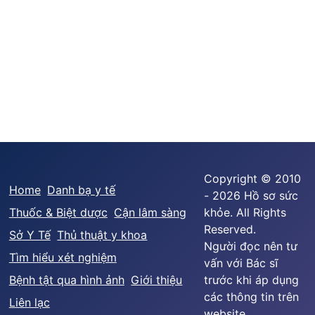
Copyright © 2010
Home
Danh bạ y tế
- 2026 Hồ sơ sức
Thuốc & Biệt dược
Cận lâm sàng
khỏe. All Rights
Reserved.
Sở Y Tế
Thủ thuật y khoa
Người đọc nên tư
Tìm hiểu xét nghiệm
vấn với Bác sĩ
Bệnh tật qua hình ảnh
Giới thiệu
trước khi áp dụng
các thông tin trên
Liên lạc
website.