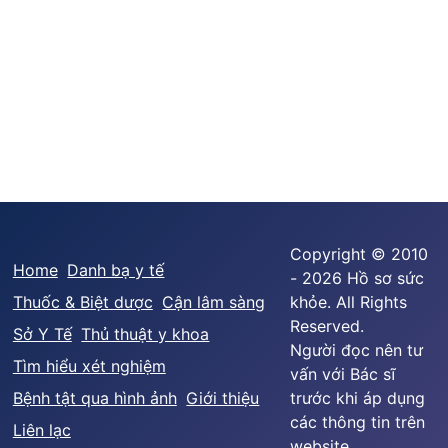
Copyright © 2010
Home
Danh bạ y tế
- 2026 Hồ sơ sức
Thuốc & Biệt dược
Cận lâm sàng
khỏe. All Rights
Reserved.
Sở Y Tế
Thủ thuật y khoa
Người đọc nên tư
Tìm hiểu xét nghiệm
vấn với Bác sĩ
Bệnh tật qua hình ảnh
Giới thiệu
trước khi áp dụng
các thông tin trên
Liên lạc
website.