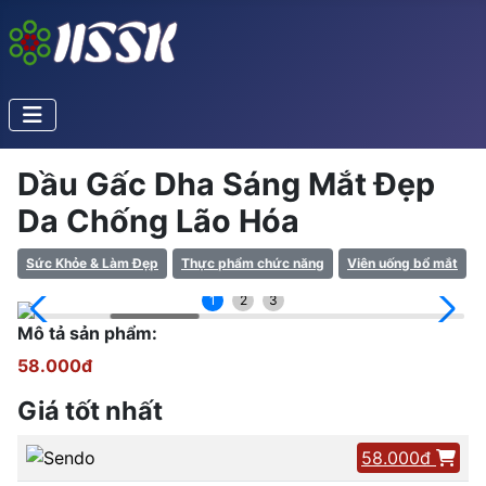
Dầu Gấc Dha Sáng Mắt Đẹp
Da Chống Lão Hóa
Sức Khỏe & Làm Đẹp
Thực phẩm chức năng
Viên uống bổ mắt
1
2
3
Mô tả sản phẩm:
58.000đ
Giá tốt nhất
58.000đ