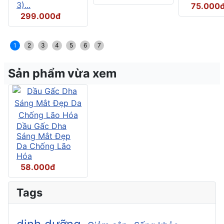
3)...
75.000
299.000đ
1
2
3
4
5
6
7
Sản phẩm vừa xem
Dầu Gấc Dha
Sáng Mắt Đẹp
Da Chống Lão
Hóa
58.000đ
Tags