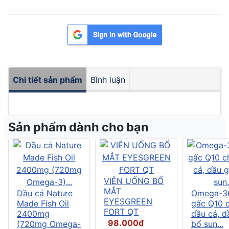
Chi tiết sản phẩm
Bình luận
Sản phẩm dành cho bạn
VIÊN UỐNG BỔ
MẮT
Dầu cá Nature
Omega-3
EYESGREEN
Made Fish Oil
gấc Q10 
FORT QT
2400mg
dầu cá, d
98.000đ
(720mg Omega-
bổ sun...