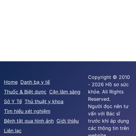
Copyright © 2010
Home
Danh bạ y tế
- 2026 Hồ sơ sức
Thuốc & Biệt dược
Cận lâm sàng
khỏe. All Rights
Reserved.
Sở Y Tế
Thủ thuật y khoa
Người đọc nên tư
Tìm hiểu xét nghiệm
vấn với Bác sĩ
Bệnh tật qua hình ảnh
Giới thiệu
trước khi áp dụng
các thông tin trên
Liên lạc
website.