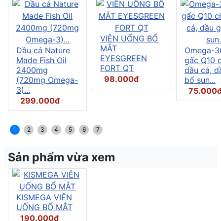
VIÊN UỐNG BỔ
MẮT
Dầu cá Nature
Omega-3
EYESGREEN
Made Fish Oil
gấc Q10 
FORT QT
2400mg
dầu cá, d
98.000đ
(720mg Omega-
bổ sun...
3)...
75.000
299.000đ
1
2
3
4
5
6
7
Sản phẩm vừa xem
KISMEGA VIÊN
UỐNG BỔ MẮT
190.000đ