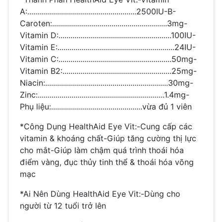
A:.......................................................2500IU-B-
Caroten:..........................................................3mg-
Vitamin D:.........................................................100IU-
Vitamin E:...........................................................24IU-
Vitamin C:.........................................................50mg-
Vitamin B2:.......................................................25mg-
Niacin:..............................................................30mg-
Zinc:................................................................1.4mg-
Phụ liệu:..............................................vừa đủ 1 viên
*Công Dụng HealthAid Eye Vit:-Cung cấp các
vitamin & khoáng chất-Giúp tăng cường thị lực
cho mắt-Giúp làm chậm quá trình thoái hóa
điểm vàng, đục thủy tinh thể & thoái hóa võng
mạc
*Ai Nên Dùng HealthAid Eye Vit:-Dùng cho
người từ 12 tuổi trở lên