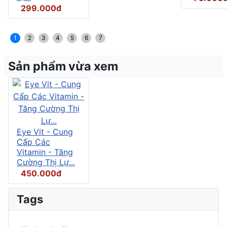
299.000đ
1
2
3
4
5
6
7
Sản phẩm vừa xem
Eye Vit - Cung
Cấp Các
Vitamin - Tăng
Cường Thị Lự...
450.000đ
Tags