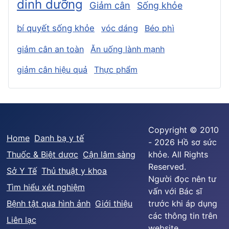
dinh dưỡng
Giảm cân
Sống khỏe
bí quyết sống khỏe
vóc dáng
Béo phì
giảm cân an toàn
Ăn uống lành mạnh
giảm cân hiệu quả
Thực phẩm
Copyright © 2010
Home
Danh bạ y tế
- 2026 Hồ sơ sức
Thuốc & Biệt dược
Cận lâm sàng
khỏe. All Rights
Reserved.
Sở Y Tế
Thủ thuật y khoa
Người đọc nên tư
Tìm hiểu xét nghiệm
vấn với Bác sĩ
Bệnh tật qua hình ảnh
Giới thiệu
trước khi áp dụng
các thông tin trên
Liên lạc
website.