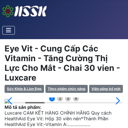
Eye Vit - Cung Cấp Các
Vitamin - Tăng Cường Thị
Lực Cho Mắt - Chai 30 vien -
Luxcare
Sức Khỏe & Làm Đẹp
Thực phẩm chức năng
Viên uống bổ mắt
1
2
3
4
Mô tả sản phẩm:
Luxcare CAM KẾT HÀNG CHÍNH HÃNG Quy cách
HealthAid Eye Vit: Hộp 30 viên nén*Thành Phần
HealthAid Eye Vit:-Vitamin A:....................