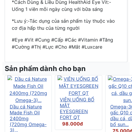
*Cách Dùng & Liều Dùng HealthAid Eye Vit:-
Uống 1 viên mỗi ngày cùng với bữa sáng
*Lưu ý:-Tác dụng của sản phẩm tùy thuộc vào
cơ địa hấp thu của từng người
#Eye #Vit #Cung #Cấp #Các #Vitamin #Tăng
#Cường #Thị #Lực #Cho #Mắt #Luxcare
Sản phẩm dành cho bạn
VIÊN UỐNG BỔ
MẮT
Dầu cá Nature
Omega-3
EYESGREEN
Made Fish Oil
gấc Q10 
FORT QT
2400mg
dầu cá, d
98.000đ
(720mg Omega-
bổ sun...
3)...
75.000