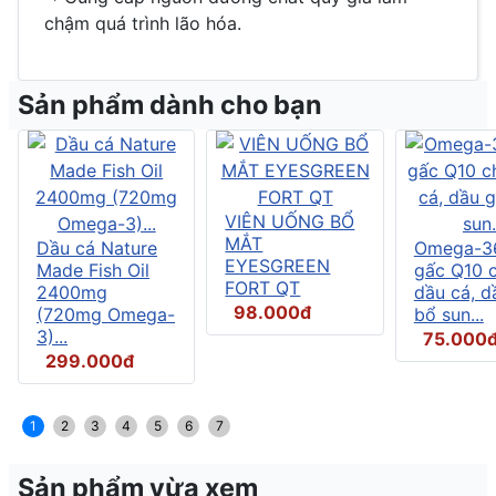
chậm quá trình lão hóa.
Sản phẩm dành cho bạn
VIÊN UỐNG BỔ
MẮT
Dầu cá Nature
Omega-3
EYESGREEN
Made Fish Oil
gấc Q10 
FORT QT
2400mg
dầu cá, d
98.000đ
(720mg Omega-
bổ sun...
3)...
75.000
299.000đ
1
2
3
4
5
6
7
Sản phẩm vừa xem