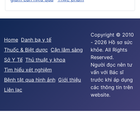
Copyright © 2010
Home
Danh bạ y tế
- 2026 Hồ sơ sức
Thuốc & Biệt dược
Cận lâm sàng
khỏe. All Rights
Reserved.
Sở Y Tế
Thủ thuật y khoa
Người đọc nên tư
Tìm hiểu xét nghiệm
vấn với Bác sĩ
Bệnh tật qua hình ảnh
Giới thiệu
trước khi áp dụng
các thông tin trên
Liên lạc
website.