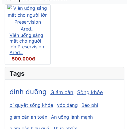
Viên uống sáng
mắt cho người
lớn Preservision
Ared...
500.000đ
Tags
dinh dưỡng
Giảm cân
Sống khỏe
bí quyết sống khỏe
vóc dáng
Béo phì
giảm cân an toàn
Ăn uống lành mạnh
giảm cân hiệu quả
Thực phẩm