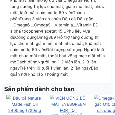
khô mắt nhìn mờ lọ 60 viênOmeg369 Hỗ trợ
tăng cường thị lực cho mắt, giảm mỏi mắt, nhức
mắt, khô mắt nhìn mờ lọ 60 viênThành
phầnTrong 3 viên có chứa Dầu cá Dầu gấc
...Omega6 ...Omega9....Vitamin a....Vitamin EDi-
alpha tocopheryl acetat 15IUPhụ liệu vừa
đủCông dụngOmeg369 Hỗ trợ tăng cường thị
lực cho mắt, giảm mỏi mắt, nhức mắt, khô mắt
nhìn mờ lọ 60 viênĐối tượng sử dụng Người khô
mắt nhức mỏi mắt, thoái hoá võng mạc mắt nhìn
mờCách dùngNgười lớn 1-2 viên lần. 2-3 lần
ngàyTrẻ trên 10 tuổi 1 viên lần. 2 lần ngàyBảo
quản nơi khô ráo Thoáng mát
Sản phẩm dành cho bạn