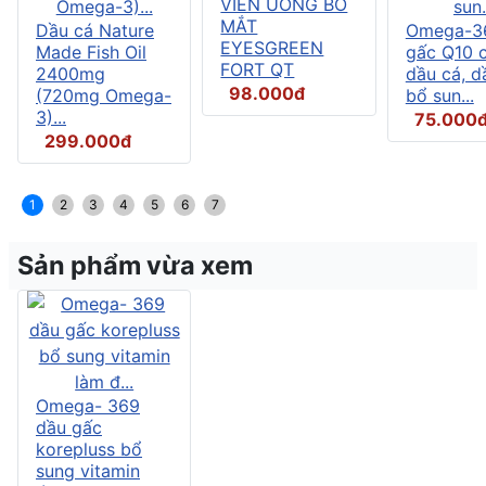
VIÊN UỐNG BỔ
MẮT
Dầu cá Nature
Omega-3
EYESGREEN
Made Fish Oil
gấc Q10 
FORT QT
2400mg
dầu cá, d
98.000đ
(720mg Omega-
bổ sun...
3)...
75.000
299.000đ
1
2
3
4
5
6
7
Sản phẩm vừa xem
Omega- 369
dầu gấc
korepluss bổ
sung vitamin