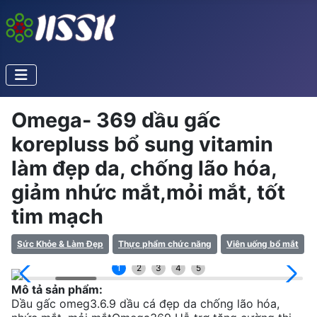
Omega- 369 dầu gấc
korepluss bổ sung vitamin
làm đẹp da, chống lão hóa,
giảm nhức mắt,mỏi mắt, tốt
tim mạch
Sức Khỏe & Làm Đẹp
Thực phẩm chức năng
Viên uống bổ mắt
1
2
3
4
5
Mô tả sản phẩm:
Dầu gấc omeg3.6.9 dầu cá đẹp da chống lão hóa,