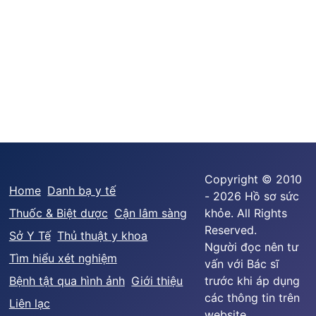
Copyright © 2010
Home
Danh bạ y tế
- 2026 Hồ sơ sức
Thuốc & Biệt dược
Cận lâm sàng
khỏe. All Rights
Reserved.
Sở Y Tế
Thủ thuật y khoa
Người đọc nên tư
Tìm hiểu xét nghiệm
vấn với Bác sĩ
Bệnh tật qua hình ảnh
Giới thiệu
trước khi áp dụng
các thông tin trên
Liên lạc
website.