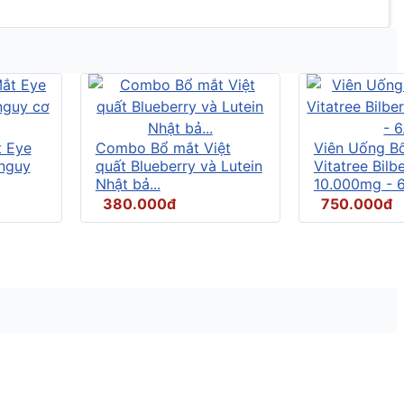
t Eye
Combo Bổ mắt Việt
Viên Uống B
 nguy
quất Blueberry và Lutein
Vitatree Bilb
Nhật bả...
10.000mg - 6.
380.000đ
750.000đ