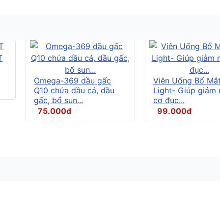
Omega-369 dầu gấc
Viên Uống Bổ Mắ
Q10 chứa dầu cá, dầu
Light- Giúp giảm
gấc, bổ sun...
cơ đục...
75.000đ
99.000đ