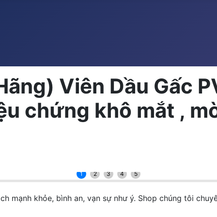
 Hãng) Viên Dầu Gấc 
iệu chứng khô mắt , m
1
2
3
4
5
 mạnh khỏe, bình an, vạn sự như ý. Shop chúng tôi chuy