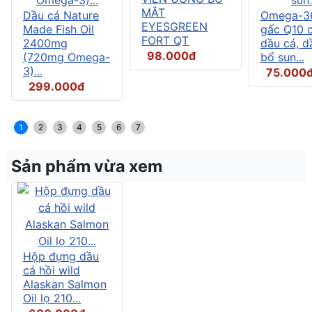
MẮT
Dầu cá Nature
Omega-3
EYESGREEN
Made Fish Oil
gấc Q10 
FORT QT
2400mg
dầu cá, d
98.000đ
(720mg Omega-
bổ sun...
3)...
75.000
299.000đ
1
2
3
4
5
6
7
Sản phẩm vừa xem
Hộp đựng dầu
cá hồi wild
Alaskan Salmon
Oil lọ 210...