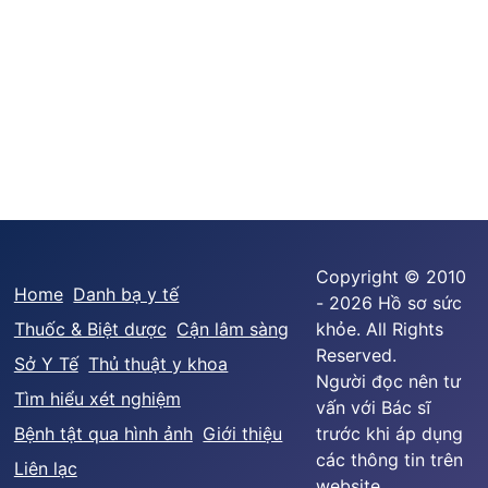
Copyright © 2010
Home
Danh bạ y tế
- 2026 Hồ sơ sức
Thuốc & Biệt dược
Cận lâm sàng
khỏe. All Rights
Reserved.
Sở Y Tế
Thủ thuật y khoa
Người đọc nên tư
Tìm hiểu xét nghiệm
vấn với Bác sĩ
Bệnh tật qua hình ảnh
Giới thiệu
trước khi áp dụng
các thông tin trên
Liên lạc
website.