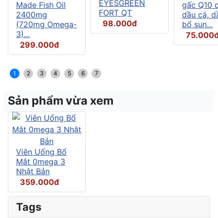
EYESGREEN
Made Fish Oil
gấc Q10 
FORT QT
2400mg
dầu cá, d
98.000đ
(720mg Omega-
bổ sun...
3)...
75.000
299.000đ
1
2
3
4
5
6
7
Sản phẩm vừa xem
Viên Uống Bổ
Mắt 0mega 3
Nhật Bản
359.000đ
Tags