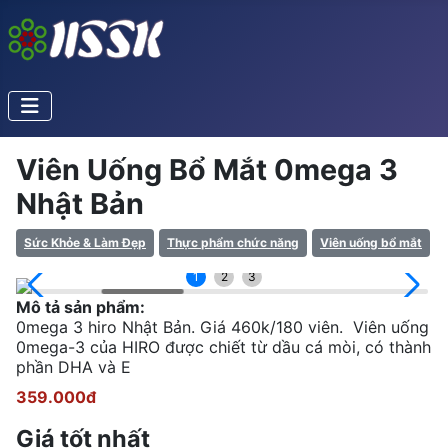
Viên Uống Bổ Mắt 0mega 3
Nhật Bản
Sức Khỏe & Làm Đẹp
Thực phẩm chức năng
Viên uống bổ mắt
1
2
3
Mô tả sản phẩm:
0mega 3 hiro Nhật Bản. Giá 460k/180 viên. Viên uống
0mega-3 của HIRO được chiết từ dầu cá mòi, có thành
phần DHA và E
359.000đ
Giá tốt nhất