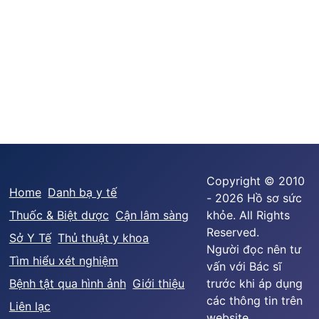
Copyright © 2010
Home
Danh bạ y tế
- 2026 Hồ sơ sức
Thuốc & Biệt dược
Cận lâm sàng
khỏe. All Rights
Reserved.
Sở Y Tế
Thủ thuật y khoa
Người đọc nên tư
Tìm hiểu xét nghiệm
vấn với Bác sĩ
Bệnh tật qua hình ảnh
Giới thiệu
trước khi áp dụng
các thông tin trên
Liên lạc
website.