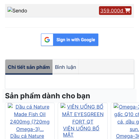
359.000đ
Chi tiết sản phẩm
Bình luận
Sản phẩm dành cho bạn
VIÊN UỐNG BỔ
MẮT
Dầu cá Nature
Omega-3