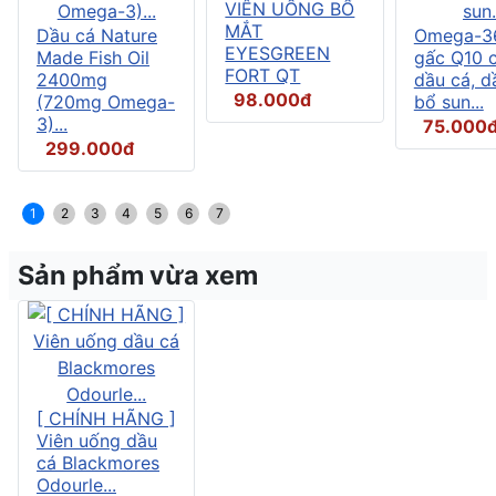
VIÊN UỐNG BỔ
MẮT
Dầu cá Nature
Omega-3
EYESGREEN
Made Fish Oil
gấc Q10 
FORT QT
2400mg
dầu cá, d
98.000đ
(720mg Omega-
bổ sun...
3)...
75.000
299.000đ
1
2
3
4
5
6
7
Sản phẩm vừa xem
[ CHÍNH HÃNG ]
Viên uống dầu
cá Blackmores
Odourle...