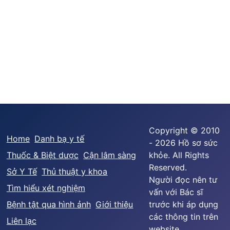
Copyright © 2010
Home
Danh bạ y tế
- 2026 Hồ sơ sức
Thuốc & Biệt dược
Cận lâm sàng
khỏe. All Rights
Reserved.
Sở Y Tế
Thủ thuật y khoa
Người đọc nên tư
Tìm hiểu xét nghiệm
vấn với Bác sĩ
Bệnh tật qua hình ảnh
Giới thiệu
trước khi áp dụng
các thông tin trên
Liên lạc
website.