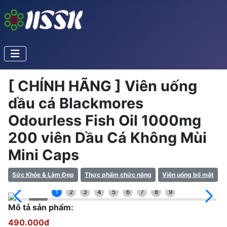
[ CHÍNH HÃNG ] Viên uống
dầu cá Blackmores
Odourless Fish Oil 1000mg
200 viên Dầu Cá Không Mùi
Mini Caps
Sức Khỏe & Làm Đẹp
Thực phẩm chức năng
Viên uống bổ mắt
1
2
3
4
5
6
7
8
9
Mô tả sản phẩm:
490.000đ