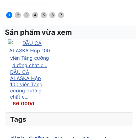
1
2
3
4
5
6
7
Sản phẩm vừa xem
DẦU CÁ
ALASKA Hộp
100 viên Tăng
cường dưỡng
chất c...
66.000đ
Tags