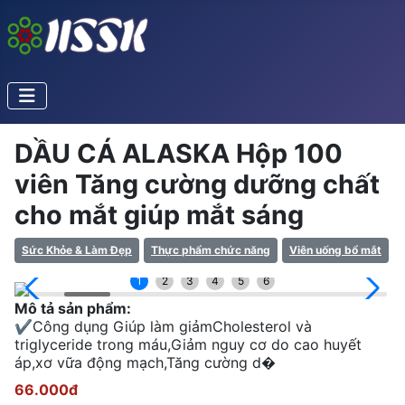
DẦU CÁ ALASKA Hộp 100
viên Tăng cường dưỡng chất
cho mắt giúp mắt sáng
Sức Khỏe & Làm Đẹp
Thực phẩm chức năng
Viên uống bổ mắt
1
2
3
4
5
6
Mô tả sản phẩm:
✔Công dụng Giúp làm giảmCholesterol và
triglyceride trong máu,Giảm nguy cơ do cao huyết
áp,xơ vữa động mạch,Tăng cường d�
66.000đ