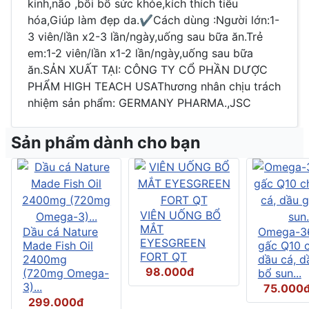
kinh,não ,bồi bổ sức khỏe,kích thích tiêu
hóa,Giúp làm đẹp da.✔Cách dùng :Người lớn:1-
3 viên/lần x2-3 lần/ngày,uống sau bữa ăn.Trẻ
em:1-2 viên/lần x1-2 lần/ngày,uống sau bữa
ăn.SẢN XUẤT TẠI: CÔNG TY CỔ PHẦN DƯỢC
PHẨM HIGH TEACH USAThương nhân chịu trách
nhiệm sản phẩm: GERMANY PHARMA.,JSC
Sản phẩm dành cho bạn
VIÊN UỐNG BỔ
MẮT
Dầu cá Nature
Omega-3
EYESGREEN
Made Fish Oil
gấc Q10 
FORT QT
2400mg
dầu cá, d
98.000đ
(720mg Omega-
bổ sun...
3)...
75.000
299.000đ