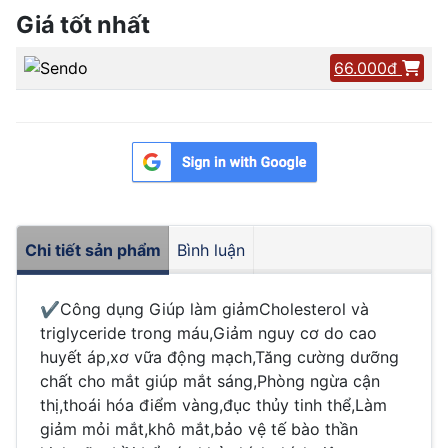
Giá tốt nhất
66.000đ
Chi tiết sản phẩm
Bình luận
✔Công dụng Giúp làm giảmCholesterol và
triglyceride trong máu,Giảm nguy cơ do cao
huyết áp,xơ vữa động mạch,Tăng cường dưỡng
chất cho mắt giúp mắt sáng,Phòng ngừa cận
thị,thoái hóa điểm vàng,đục thủy tinh thể,Làm
giảm mỏi mắt,khô mắt,bảo vệ tế bào thần