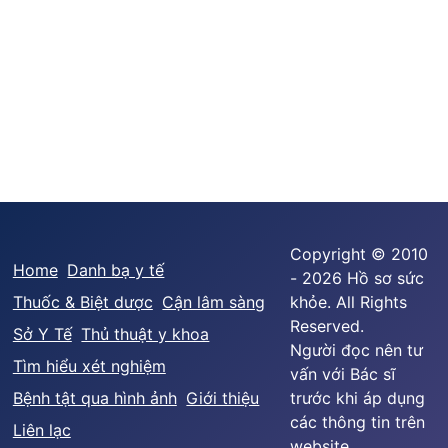
Copyright © 2010
Home
Danh bạ y tế
- 2026 Hồ sơ sức
Thuốc & Biệt dược
Cận lâm sàng
khỏe. All Rights
Reserved.
Sở Y Tế
Thủ thuật y khoa
Người đọc nên tư
Tìm hiểu xét nghiệm
vấn với Bác sĩ
Bệnh tật qua hình ảnh
Giới thiệu
trước khi áp dụng
các thông tin trên
Liên lạc
website.