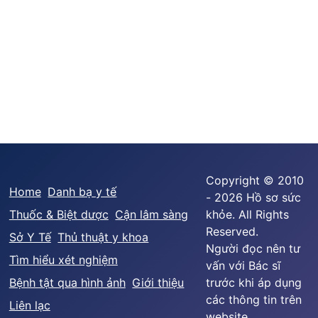
Copyright © 2010
Home
Danh bạ y tế
- 2026 Hồ sơ sức
Thuốc & Biệt dược
Cận lâm sàng
khỏe. All Rights
Reserved.
Sở Y Tế
Thủ thuật y khoa
Người đọc nên tư
Tìm hiểu xét nghiệm
vấn với Bác sĩ
Bệnh tật qua hình ảnh
Giới thiệu
trước khi áp dụng
các thông tin trên
Liên lạc
website.