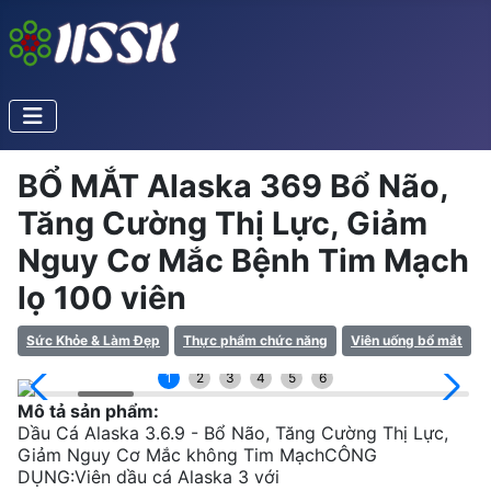
BỔ MẮT Alaska 369 Bổ Não,
Tăng Cường Thị Lực, Giảm
Nguy Cơ Mắc Bệnh Tim Mạch
lọ 100 viên
Sức Khỏe & Làm Đẹp
Thực phẩm chức năng
Viên uống bổ mắt
1
2
3
4
5
6
Mô tả sản phẩm:
Dầu Cá Alaska 3.6.9 - Bổ Não, Tăng Cường Thị Lực,
Giảm Nguy Cơ Mắc không Tim MạchCÔNG
DỤNG:Viên dầu cá Alaska 3 với