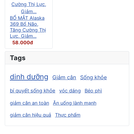
BỔ MẮT Alaska
369 Bổ Não,
Tăng Cường Thị
Lực, Giảm...
58.000đ
Tags
dinh dưỡng
Giảm cân
Sống khỏe
bí quyết sống khỏe
vóc dáng
Béo phì
giảm cân an toàn
Ăn uống lành mạnh
giảm cân hiệu quả
Thực phẩm