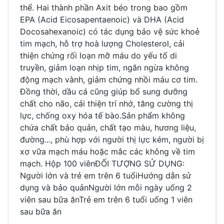
thể. Hai thành phần Axit béo trong bao gồm
EPA (Acid Eicosapentaenoic) và DHA (Acid
Docosahexanoic) có tác dụng bảo vệ sức khoẻ
tim mạch, hỗ trợ hoà lượng Cholesterol, cải
thiện chứng rối loạn mỡ máu do yếu tố di
truyền, giảm loạn nhịp tim, ngăn ngừa không
động mạch vành, giảm chứng nhồi máu cơ tim.
Đồng thời, dầu cá cũng giúp bổ sung dưỡng
chất cho não, cải thiện trí nhớ, tăng cường thị
lực, chống oxy hóa tế bào.Sản phẩm không
chứa chất bảo quản, chất tạo màu, hương liệu,
đường..., phù hợp với người thị lực kém, người bị
xơ vữa mạch máu hoặc mắc các không về tim
mạch. Hộp 100 viênĐỐI TƯỢNG SỬ DỤNG:
Người lớn và trẻ em trên 6 tuổiHướng dẫn sử
dụng và bảo quảnNgười lớn mỗi ngày uống 2
viên sau bữa ănTrẻ em trên 6 tuổi uống 1 viên
sau bữa ăn