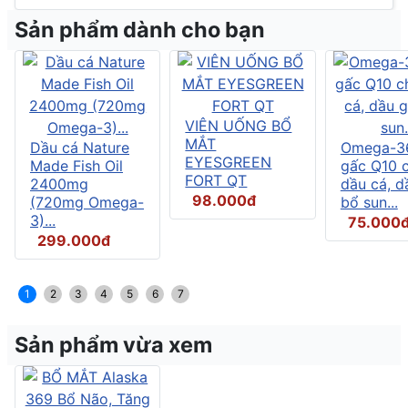
Sản phẩm dành cho bạn
VIÊN UỐNG BỔ
MẮT
Dầu cá Nature
Omega-3
EYESGREEN
Made Fish Oil
gấc Q10 
FORT QT
2400mg
dầu cá, d
98.000đ
(720mg Omega-
bổ sun...
3)...
75.000
299.000đ
1
2
3
4
5
6
7
Sản phẩm vừa xem