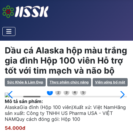
Dầu cá Alaska hộp màu trắng
gia đình Hộp 100 viên Hỗ trợ
tốt với tim mạch và não bộ
Sức Khỏe & Làm Đẹp
Thực phẩm chức năng
Viên uống bổ mắt
1
2
3
4
5
Mô tả sản phẩm:
AlaskaGia đình (Hộp 100 viên)Xuất xứ: Việt NamHãng
sản xuất: Công ty TNHH US Pharma USA - VIỆT
NAMQuy cách đóng gói: Hộp 100
54.000đ