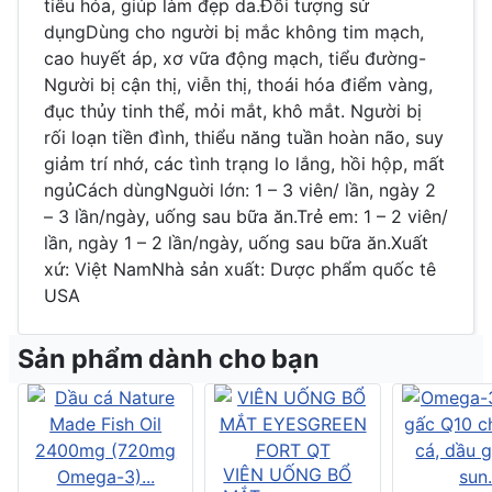
tiêu hóa, giúp làm đẹp da.Đối tượng sử
dụngDùng cho người bị mắc không tim mạch,
cao huyết áp, xơ vữa động mạch, tiểu đường-
Người bị cận thị, viễn thị, thoái hóa điểm vàng,
đục thủy tinh thể, mỏi mắt, khô mắt. Người bị
rối loạn tiền đình, thiểu năng tuần hoàn não, suy
giảm trí nhớ, các tình trạng lo lắng, hồi hộp, mất
ngủCách dùngNguời lớn: 1 – 3 viên/ lần, ngày 2
– 3 lần/ngày, uống sau bữa ăn.Trẻ em: 1 – 2 viên/
lần, ngày 1 – 2 lần/ngày, uống sau bữa ăn.Xuất
xứ: Việt NamNhà sản xuất: Dược phẩm quốc tê
USA
Sản phẩm dành cho bạn
VIÊN UỐNG BỔ