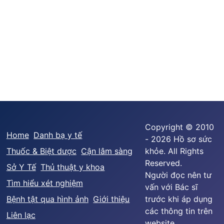
Copyright © 2010
Home
Danh bạ y tế
- 2026 Hồ sơ sức
Thuốc & Biệt dược
Cận lâm sàng
khỏe. All Rights
Reserved.
Sở Y Tế
Thủ thuật y khoa
Người đọc nên tư
Tìm hiểu xét nghiệm
vấn với Bác sĩ
Bệnh tật qua hình ảnh
Giới thiệu
trước khi áp dụng
các thông tin trên
Liên lạc
website.