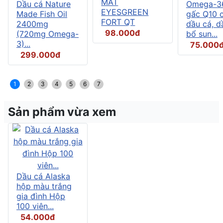
MẮT
Dầu cá Nature
Omega-3
EYESGREEN
Made Fish Oil
gấc Q10 
FORT QT
2400mg
dầu cá, d
98.000đ
(720mg Omega-
bổ sun...
3)...
75.000
299.000đ
1
2
3
4
5
6
7
Sản phẩm vừa xem
Dầu cá Alaska
hộp màu trắng
gia đình Hộp
100 viên...
54.000đ