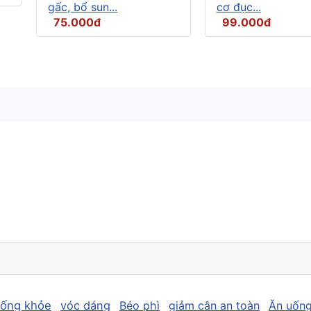
gấc, bổ sun...
cơ đục...
75.000đ
99.000đ
sống khỏe
vóc dáng
Béo phì
giảm cân an toàn
Ăn uống