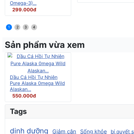
Omega-3)...
299.000đ
1
2
3
4
Sản phẩm vừa xem
Dầu Cá Hồi Tự Nhiên
Pure Alaska 0mega Wild
Alaskan...
550.000đ
Tags
dinh dưỡng
Giảm cân
Sống khỏe
bí quyết 