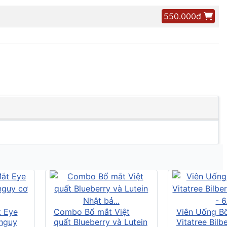
550.000đ
t Eye
Combo Bổ mắt Việt
Viên Uống B
 nguy
quất Blueberry và Lutein
Vitatree Bilb