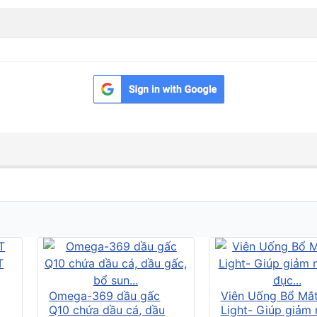
Omega-369 dầu gấc
Viên Uống Bổ Mắ
Q10 chứa dầu cá, dầu
Light- Giúp giảm