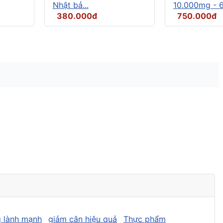
Nhật bả...
10.000mg - 6.
380.000đ
750.000đ
 lành mạnh
giảm cân hiệu quả
Thực phẩm