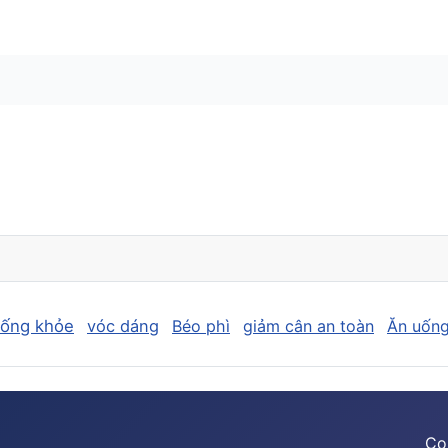
sống khỏe
vóc dáng
Béo phì
giảm cân an toàn
Ăn uống
Co