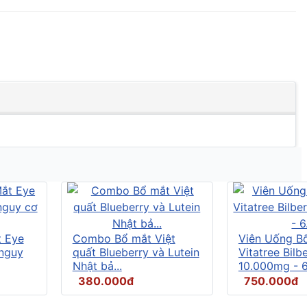
t Eye
Combo Bổ mắt Việt
Viên Uống B
 nguy
quất Blueberry và Lutein
Vitatree Bilb
Nhật bả...
10.000mg - 6.
380.000đ
750.000đ