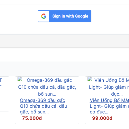
Omega-369 dầu gấc
Viên Uống Bổ Mắ
Q10 chứa dầu cá, dầu
Light- Giúp giảm
gấc, bổ sun...
cơ đục...
75.000đ
99.000đ