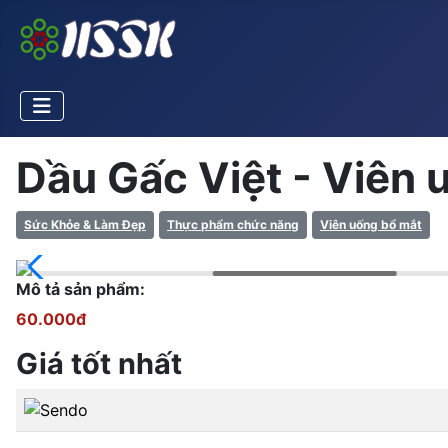
Dầu Gấc Việt - Viên 
Sức Khỏe & Làm Đẹp
Thực phẩm chức năng
Viên uống bổ mắt
Mô tả sản phẩm:
60.000đ
Giá tốt nhất