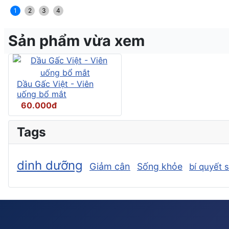
1
2
3
4
Sản phẩm vừa xem
Dầu Gấc Việt - Viên
uống bổ mắt
60.000đ
Tags
dinh dưỡng
Giảm cân
Sống khỏe
bí quyết 