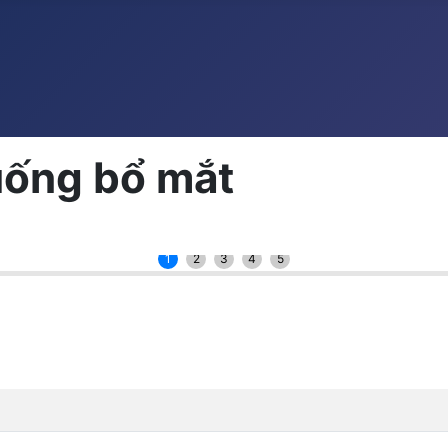
uống bổ mắt
1
2
3
4
5