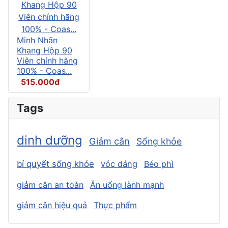
Minh Nhãn
Khang Hộp 90
Viên chính hãng
100% - Coas...
515.000đ
Tags
dinh dưỡng
Giảm cân
Sống khỏe
bí quyết sống khỏe
vóc dáng
Béo phì
giảm cân an toàn
Ăn uống lành mạnh
giảm cân hiệu quả
Thực phẩm