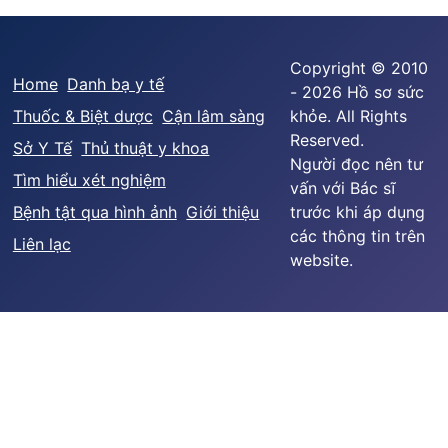
Copyright © 2010
Home
Danh bạ y tế
- 2026 Hồ sơ sức
Thuốc & Biệt dược
Cận lâm sàng
khỏe. All Rights
Reserved.
Sở Y Tế
Thủ thuật y khoa
Người đọc nên tư
Tìm hiểu xét nghiệm
vấn với Bác sĩ
Bệnh tật qua hình ảnh
Giới thiệu
trước khi áp dụng
các thông tin trên
Liên lạc
website.