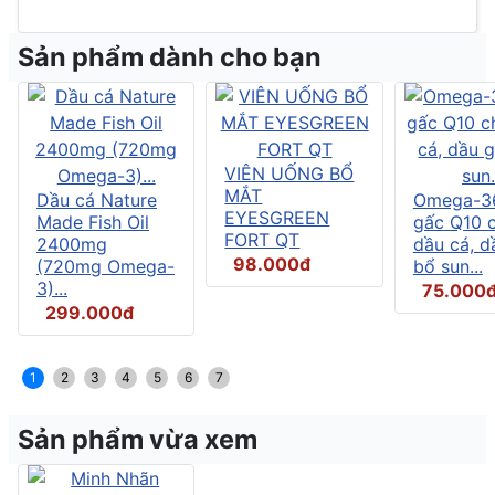
Sản phẩm dành cho bạn
VIÊN UỐNG BỔ
MẮT
Dầu cá Nature
Omega-3
EYESGREEN
Made Fish Oil
gấc Q10 
FORT QT
2400mg
dầu cá, d
98.000đ
(720mg Omega-
bổ sun...
3)...
75.000
299.000đ
1
2
3
4
5
6
7
Sản phẩm vừa xem