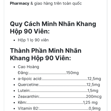
Pharmacy
& giao hàng trên toàn quốc
Quy Cách Minh Nhãn Khang
Hộp 90 Viên:
Hộp 1 lọ 90 viên
Thành Phần Minh Nhãn
Khang Hộp 90 Viên:
Cao Hoàng
Đằng:......................................150mg
α-lipoic acid:..............................................12,5mg
Quercetine:................................................12,5mg
Lutein:..........................................................1,5mg
Zeaxanthin:...............................................200mcg
Kẽm:.........................................................1,25 mg
Vitamin B2:..................................................0,9mg