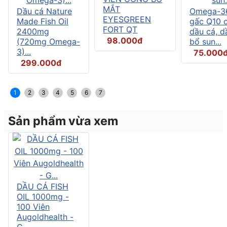
MẮT
Dầu cá Nature
Omega-3
EYESGREEN
Made Fish Oil
gấc Q10 
FORT QT
2400mg
dầu cá, d
98.000đ
(720mg Omega-
bổ sun...
3)...
75.000
299.000đ
1
2
3
4
5
6
7
Sản phẩm vừa xem
DẦU CÁ FISH
OIL 1000mg -
100 Viên
Augoldhealth -
G...