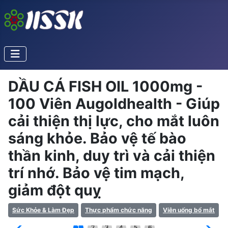
DẦU CÁ FISH OIL 1000mg -
100 Viên Augoldhealth - Giúp
cải thiện thị lực, cho mắt luôn
sáng khỏe. Bảo vệ tế bào
thần kinh, duy trì và cải thiện
trí nhớ. Bảo vệ tim mạch,
giảm đột quỵ
Sức Khỏe & Làm Đẹp
Thực phẩm chức năng
Viên uống bổ mắt
1
2
3
4
5
6