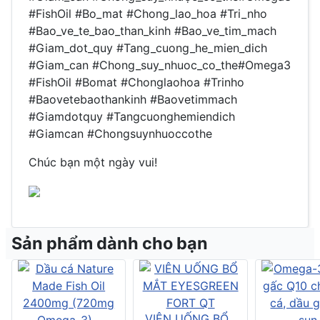
#FishOil #Bo_mat #Chong_lao_hoa #Tri_nho
#Bao_ve_te_bao_than_kinh #Bao_ve_tim_mach
#Giam_dot_quy #Tang_cuong_he_mien_dich
#Giam_can #Chong_suy_nhuoc_co_the#Omega3
#FishOil #Bomat #Chonglaohoa #Trinho
#Baovetebaothankinh #Baovetimmach
#Giamdotquy #Tangcuonghemiendich
#Giamcan #Chongsuynhuoccothe
Chúc bạn một ngày vui!
Sản phẩm dành cho bạn
VIÊN UỐNG BỔ