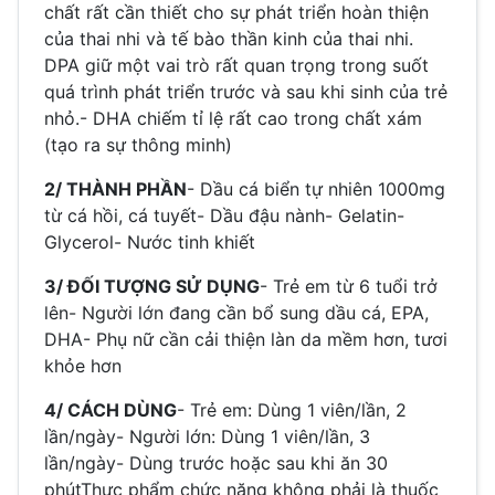
chất rất cần thiết cho sự phát triển hoàn thiện
của thai nhi và tế bào thần kinh của thai nhi.
DPA giữ một vai trò rất quan trọng trong suốt
quá trình phát triển trước và sau khi sinh của trẻ
nhỏ.- DHA chiếm tỉ lệ rất cao trong chất xám
(tạo ra sự thông minh)
2/ THÀNH PHẦN
- Dầu cá biển tự nhiên 1000mg
từ cá hồi, cá tuyết- Dầu đậu nành- Gelatin-
Glycerol- Nước tinh khiết
3/ ĐỐI TƯỢNG SỬ DỤNG
- Trẻ em từ 6 tuổi trở
lên- Người lớn đang cần bổ sung dầu cá, EPA,
DHA- Phụ nữ cần cải thiện làn da mềm hơn, tươi
khỏe hơn
4/ CÁCH DÙNG
- Trẻ em: Dùng 1 viên/lần, 2
lần/ngày- Người lớn: Dùng 1 viên/lần, 3
lần/ngày- Dùng trước hoặc sau khi ăn 30
phútThực phẩm chức năng không phải là thuốc