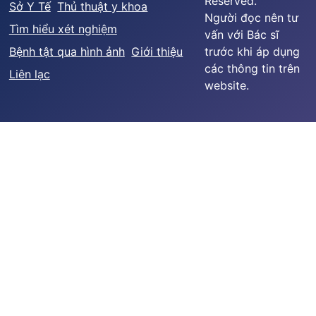
Reserved.
Sở Y Tế
Thủ thuật y khoa
Người đọc nên tư
Tìm hiểu xét nghiệm
vấn với Bác sĩ
Bệnh tật qua hình ảnh
Giới thiệu
trước khi áp dụng
các thông tin trên
Liên lạc
website.