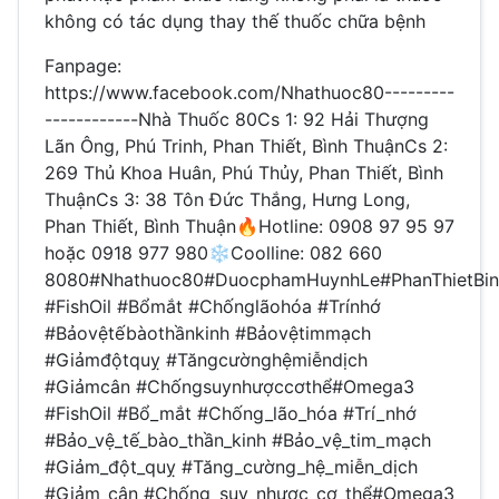
không có tác dụng thay thế thuốc chữa bệnh
Fanpage:
https://www.facebook.com/Nhathuoc80---------
------------Nhà Thuốc 80Cs 1: 92 Hải Thượng
Lãn Ông, Phú Trinh, Phan Thiết, Bình ThuậnCs 2:
269 Thủ Khoa Huân, Phú Thủy, Phan Thiết, Bình
ThuậnCs 3: 38 Tôn Đức Thắng, Hưng Long,
Phan Thiết, Bình Thuận🔥Hotline: 0908 97 95 97
hoặc 0918 977 980❄Coolline: 082 660
8080#Nhathuoc80#DuocphamHuynhLe#PhanThietBi
#FishOil #Bổmắt #Chốnglãohóa #Trínhớ
#Bảovệtếbàothầnkinh #Bảovệtimmạch
#Giảmđộtquỵ #Tăngcườnghệmiễndịch
#Giảmcân #Chốngsuynhượccơthể#Omega3
#FishOil #Bổ_mắt #Chống_lão_hóa #Trí_nhớ
#Bảo_vệ_tế_bào_thần_kinh #Bảo_vệ_tim_mạch
#Giảm_đột_quỵ #Tăng_cường_hệ_miễn_dịch
#Giảm_cân #Chống_suy_nhược_cơ_thể#Omega3