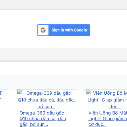
Omega-369 dầu gấc
Viên Uống Bổ Mắ
Q10 chứa dầu cá, dầu
Light- Giúp giảm
gấc, bổ sun...
cơ đục...