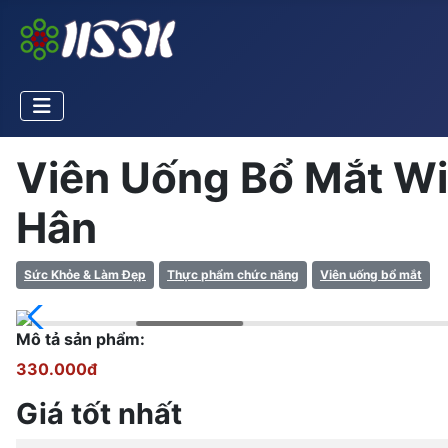
Viên Uống Bổ Mắt Wi
Hân
Sức Khỏe & Làm Đẹp
Thực phẩm chức năng
Viên uống bổ mắt
Mô tả sản phẩm:
330.000đ
Giá tốt nhất