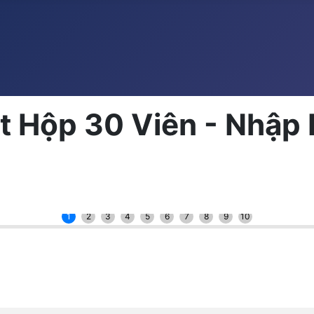
t Hộp 30 Viên - Nhập 
1
2
3
4
5
6
7
8
9
10