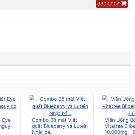
330.000đ
t Eye
Combo Bổ mắt Việt
Viên Uống B
 nguy
quất Blueberry và Lutein
Vitatree Bilb
Nhật bả...
10.000mg - 6.