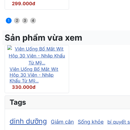
299.000đ
1
2
3
4
Sản phẩm vừa xem
Viên Uống Bổ Mắt Wit
Hộp 30 Viên - Nhập
Khẩu Từ Mỹ...
330.000đ
Tags
dinh dưỡng
Giảm cân
Sống khỏe
bí quyết 