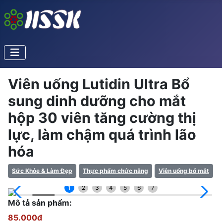
Viên uống Lutidin Ultra Bổ
sung dinh dưỡng cho mắt
hộp 30 viên tăng cường thị
lực, làm chậm quá trình lão
hóa
Sức Khỏe & Làm Đẹp
Thực phẩm chức năng
Viên uống bổ mắt
1
2
3
4
5
6
7
Mô tả sản phẩm:
85.000đ