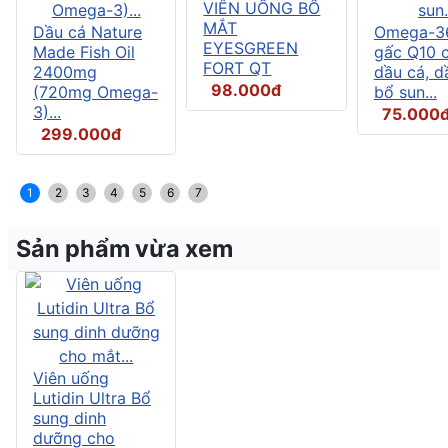
VIÊN UỐNG BỔ
MẮT
Dầu cá Nature
Omega-3
EYESGREEN
Made Fish Oil
gấc Q10 
FORT QT
2400mg
dầu cá, d
98.000đ
(720mg Omega-
bổ sun...
3)...
75.000
299.000đ
1
2
3
4
5
6
7
Sản phẩm vừa xem
Viên uống
Lutidin Ultra Bổ
sung dinh
dưỡng cho