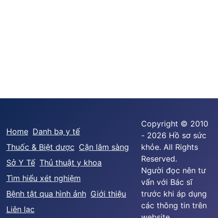
Copyright © 2010
Home
Danh bạ y tế
- 2026 Hồ sơ sức
Thuốc & Biệt dược
Cận lâm sàng
khỏe. All Rights
Reserved.
Sở Y Tế
Thủ thuật y khoa
Người đọc nên tư
Tìm hiểu xét nghiệm
vấn với Bác sĩ
Bệnh tật qua hình ảnh
Giới thiệu
trước khi áp dụng
các thông tin trên
Liên lạc
website.