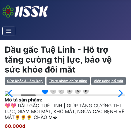
Dầu gấc Tuệ Linh - Hỗ trợ
tăng cường thị lực, bảo vệ
sức khỏe đôi mắt
Sức Khỏe & Làm Đẹp
Thực phẩm chức năng
Viên uống bổ mắt
1
2
3
4
5
6
Mô tả sản phẩm:
💖💖 DẦU GẤC TUỆ LINH | GIÚP TĂNG CƯỜNG THỊ
LỰC, GIẢM MỎI MẮT, KHÔ MẮT, NGỪA CÁC BỆNH VỀ
MẮT🌻🌻🌻 CHÀO M�
60.000đ