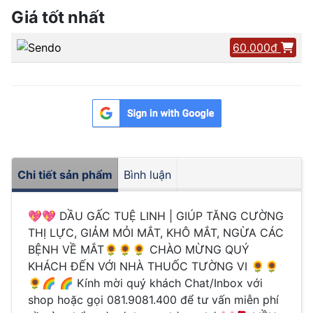
Giá tốt nhất
60.000đ
Chi tiết sản phẩm
Bình luận
💖💖 DẦU GẤC TUỆ LINH | GIÚP TĂNG CƯỜNG
THỊ LỰC, GIẢM MỎI MẮT, KHÔ MẮT, NGỪA CÁC
BỆNH VỀ MẮT🌻🌻🌻 CHÀO MỪNG QUÝ
KHÁCH ĐẾN VỚI NHÀ THUỐC TƯỜNG VI 🌻🌻
🌻🌈 🌈 Kính mời quý khách Chat/Inbox với
shop hoặc gọi 081.9081.400 để tư vấn miễn phí