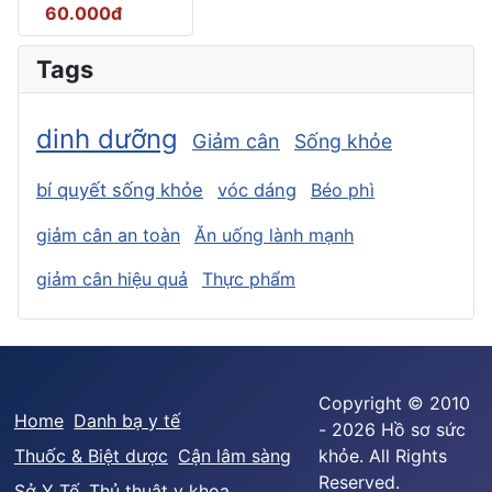
60.000đ
Tags
dinh dưỡng
Giảm cân
Sống khỏe
bí quyết sống khỏe
vóc dáng
Béo phì
giảm cân an toàn
Ăn uống lành mạnh
giảm cân hiệu quả
Thực phẩm
Copyright © 2010
Home
Danh bạ y tế
- 2026 Hồ sơ sức
Thuốc & Biệt dược
Cận lâm sàng
khỏe. All Rights
Reserved.
Sở Y Tế
Thủ thuật y khoa