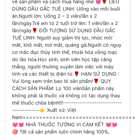
về sản phẩm và cách mua hàng nhé 💓🌹 LIỀU
DÙNG DẦU GẤC TUỆ LINH: Uống vào mỗi buổi
ăn.Người lớn: Uống 2 – 3 viên/lần x 2
lần/ngày.Trẻ em từ 2 tuổi trở lên: 1 viên/lần x 2
lần/ngày🌹 ĐỐI TƯỢNG SỬ DỤNG DẦU GẤC
TUỆ LINH: Người suy giảm thị lực, nhức mỏi
mắt, khô mắt, mờ mắt, quáng gà.Người có nguy
cơ mắc đục thủy tinh thể, thoái hóa võng mạc
do lão hóa.Học sinh, sinh viên học tập căng
thẳng, người thường xuyên làm việc với máy
tính và các thiết bị điện tử.🌹 HẠN SỬ DỤNG :
Vui lòng xem trên bao bì sản phẩm!🌹 QUY
CÁCH SẢN PHẨM: Lọ 100 viênSản phẩm này
không phải là thuốc và không có tác dụng thay
thế thuốc chữa bệnh!!!----------------------------
-------------👉 Xuất xứ: Việt
Nam=================================
💓💓 NHÀ THUỐC TƯỜNG VI CAM KẾT 💓💓
🎯 Tất cả sản phẩm luôn chính hãng 100%,