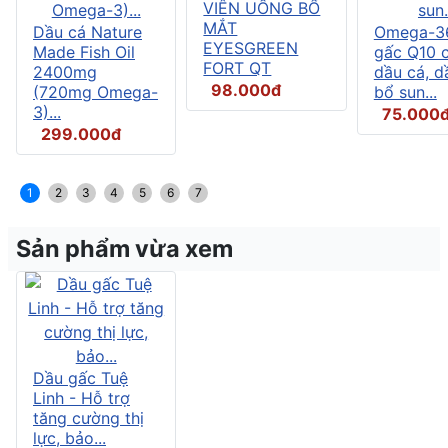
VIÊN UỐNG BỔ
MẮT
Dầu cá Nature
Omega-3
EYESGREEN
Made Fish Oil
gấc Q10 
FORT QT
2400mg
dầu cá, d
98.000đ
(720mg Omega-
bổ sun...
3)...
75.000
299.000đ
1
2
3
4
5
6
7
Sản phẩm vừa xem
Dầu gấc Tuệ
Linh - Hỗ trợ
tăng cường thị
lực, bảo...