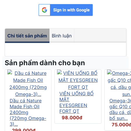
Chi tiết sản phẩm
Bình luận
Sản phẩm dành cho bạn
VIÊN UỐNG BỔ
MẮT
Dầu cá Nature
Omega-3
EYESGREEN
Made Fish Oil
gấc Q10 
FORT QT
2400mg
dầu cá, d
98.000đ
(720mg Omega-
bổ sun...
3)...
75.000
299.000đ