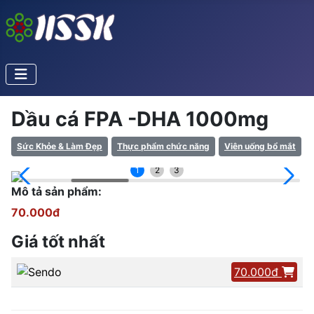
Dầu cá FPA -DHA 1000mg
Sức Khỏe & Làm Đẹp
Thực phẩm chức năng
Viên uống bổ mắt
1
2
3
Mô tả sản phẩm:
70.000đ
Giá tốt nhất
70.000đ