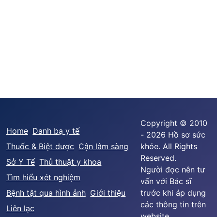
Copyright © 2010
Home
Danh bạ y tế
- 2026 Hồ sơ sức
Thuốc & Biệt dược
Cận lâm sàng
khỏe. All Rights
Reserved.
Sở Y Tế
Thủ thuật y khoa
Người đọc nên tư
Tìm hiểu xét nghiệm
vấn với Bác sĩ
Bệnh tật qua hình ảnh
Giới thiệu
trước khi áp dụng
các thông tin trên
Liên lạc
website.