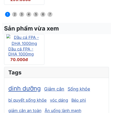
1
2
3
4
5
6
7
Sản phẩm vừa xem
Dầu cá FPA -
DHA 1000mg
70.000đ
Tags
dinh dưỡng
Giảm cân
Sống khỏe
bí quyết sống khỏe
vóc dáng
Béo phì
giảm cân an toàn
Ăn uống lành mạnh